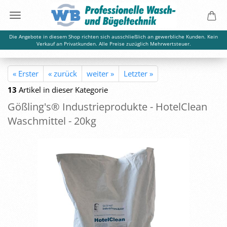
Die Angebote in diesem Shop richten sich ausschließlich an gewerbliche Kunden. Kein
Verkauf an Privatkunden. Alle Preise zuzüglich Mehrwertsteuer.
« Erster
« zurück
weiter »
Letzter »
13
Artikel in dieser Kategorie
Göß­ling's® In­dus­trie­pro­duk­te - Ho­tel­Clean
Wasch­mit­tel - 20kg