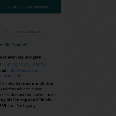
jetzt ab
66,89 EUR
leasen »
AUF DEN MERKZETTEL
n Sie Fra­gen?
aktieren Sie uns gern:
l.:
+49 (0) 36072-153979
ail:
info@wasch-und-
eltechnik.de
 Service ist
rund um die Uhr
7)
telefonisch erreichbar.
re Produktberater stehen Ihnen
ag bis Freitag von 8:00 bis
0 Uhr
zur Verfügung.