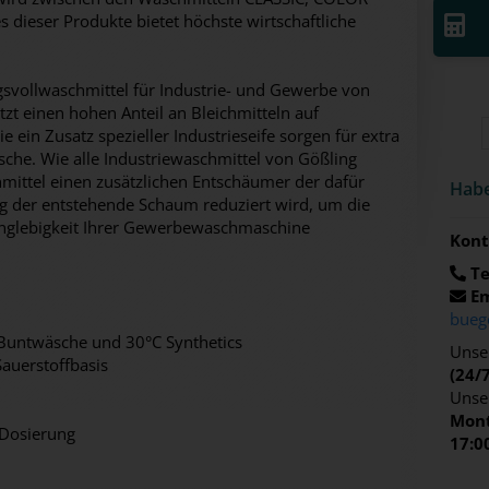
dieser Produkte bietet höchste wirtschaftliche
gsvollwaschmittel für Industrie- und Gewerbe von
tzt einen hohen Anteil an Bleichmitteln auf
ie ein Zusatz spezieller Industrieseife sorgen für extra
che. Wie alle Industriewaschmittel von Gößling
mittel einen zusätzlichen Entschäumer der dafür
Habe
ng der entstehende Schaum reduziert wird, um die
anglebigkeit Ihrer Gewerbewaschmaschine
Kont
Te
Em
bueg
Buntwäsche und 30°C Synthetics
Unser
Sauerstoffbasis
(24/
Unse
Mont
 Dosierung
17:0