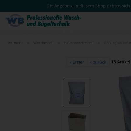
Die Angebote in diesem Shop richten sich 
»
»
»
Startseite
Waschmittel
Pulverwaschmittel
Gößling's® Indus
13
Artikel
« Erster
« zurück