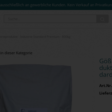
ausschließlich an gewerbliche Kunden. Kein Verkauf an Privatkun
Su
trieprodukte - Industrie Standard Premium - 800kg
 in dieser Kategorie
Göß­
duk­t
dard
Art.Nr.
Lieferz