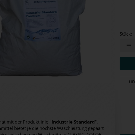
Stück:
Stück
un
e
at mit der Produktlinie
"Industrie Standard
",
mittel bietet je die höchste Waschleistung gepaart
 wird zwischen den Waschmitteln CLASSIC, COLOR