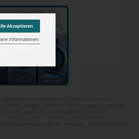
lle Akzeptieren
tere Informationen
inigungsmaschinen, professionelle Waschmaschinen und
it gewerbliche Mangeln, gewerbliche Wäschemangeln, gewerbliche
von Stoffen, gewerbliche Dampfbügeleisen, gewerbliche
tallation und Betreuung nach der Abwicklung. Auch bei Service und