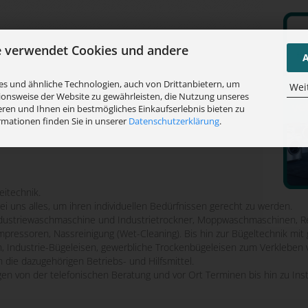
e verwendet Cookies und andere
A
s und ähnliche Technologien, auch von Drittanbietern, um
Wei
ionsweise der Website zu gewährleisten, die Nutzung unseres
ren und Ihnen ein bestmögliches Einkaufserlebnis bieten zu
rmationen finden Sie in unserer
Datenschutzerklärung
.
eitechnik.
bei uns alles, um ihren individuellen Bedürfnissen gerecht zu werden.
striewaschmaschine und Industrietrockner, Moppwaschmaschinen, Re
mpressoren, Nassreinigung (Wet-Cleaning). Bis hin zur Bügeltechnik m
n, Industrie-Bügeleisen, gewerbliche Trockenbügeleisen zum Verkleben 
 die dazugehörigen Betriebs- und Hilfsmittel.
ngen von der telefonischen Beratung und vor Ort Terminen bis hin zu Ins