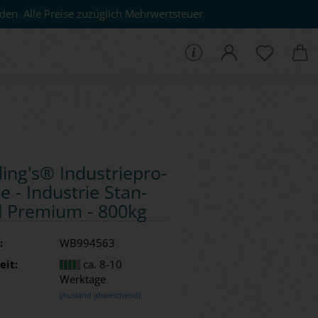
den. Alle Preise zuzüglich Mehrwertsteuer.
che...
ling's® In­dus­trie­pro­
e - In­dus­trie Stan­
 Pre­mi­um - 800kg
:
WB994563
eit:
ca. 8-10
Werktage
(Ausland abweichend)