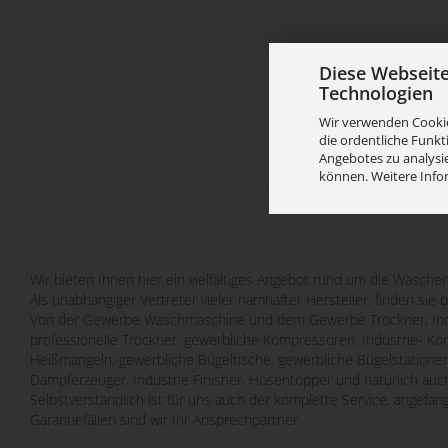
Diese Webseit
Technologien
Wir verwenden Cookie
die ordentliche Funkt
Angebotes zu analysie
können. Weitere Info
Wir bieten Ihnen hier ein vielfältiges Angebot rund um die Wäscher
Als unabhängiger Vertreter vieler namhafter Hersteller, finden sie 
Von der Gewerbe Waschmaschine und dem Gewerbe Trockner, Indu
professionelle Trockner, gewerbliche Kompressoren, Industrie- Ko
Heißmangeln, gewerbliche Bügeltische, gewerbliche Bügelstatione
Dampferzeuger, Industrie Finisher, Hosentopper und natürlich auch
Selbstverständlich ist für uns auch der komplette Service, angefa
Garantiefällen sind wir Ihr Ansprechpartner.