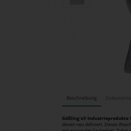
Beschreibung
Dokument
Gößling`s® Industrieprodukte
h
diesen neu definiert. Dieses Wasch
mit maximaler Sauberkeit. Dabei