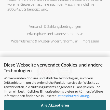
wo eine Gewerbemaschine nach der Maschinenrichtlinie
2006/42/EG benötigt wird.
Versand- & Zahlungsbedingungen
Privatsphäre und Datenschutz
AGB
Widerrufsrecht & Muster-Widerrufsformular
Impressum
Diese Webseite verwendet Cookies und andere
Technologien
Wir verwenden Cookies und ähnliche Technologien, auch von
Drittanbietern, um die ordentliche Funktionsweise der Website zu
gewährleisten, die Nutzung unseres Angebotes zu analysieren und
Ihnen ein bestmögliches Einkaufserlebnis bieten zu können. Weitere
Alle Preise verstehen sich inklusive der gesetzlichen
Informationen finden Sie in unserer
Datenschutzerklärung
.
Mehrwertsteuer, zzgl.
Versandkosten
soweit nicht anders
gekennzeichnet.
Alle Akzeptieren