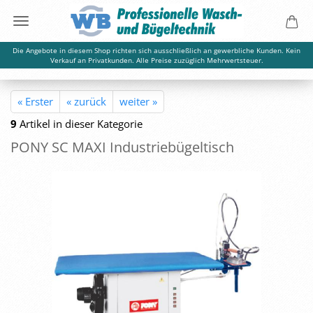
Die Angebote in diesem Shop richten sich ausschließlich an gewerbliche Kunden. Kein
Verkauf an Privatkunden. Alle Preise zuzüglich Mehrwertsteuer.
« Erster
« zurück
weiter »
9
Artikel in dieser Kategorie
PONY SC MAXI In­dus­trie­bü­gel­tisch