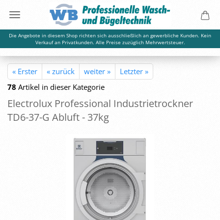
Die Angebote in diesem Shop richten sich ausschließlich an gewerbliche Kunden. Kein
Verkauf an Privatkunden. Alle Preise zuzüglich Mehrwertsteuer.
« Erster
« zurück
weiter »
Letzter »
78
Artikel in dieser Kategorie
Elec­tro­lux Pro­fes­sio­nal In­dus­trie­trock­ner
TD6-​37-G Ab­luft - 37kg