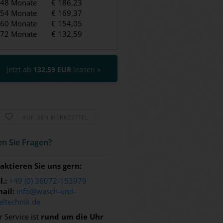
48 Monate
€ 186,23
54 Monate
€ 169,37
60 Monate
€ 154,05
72 Monate
€ 132,59
jetzt ab
132,59 EUR
leasen »
AUF DEN MERKZETTEL
n Sie Fra­gen?
aktieren Sie uns gern:
l.:
+49 (0) 36072-153979
ail:
info@wasch-und-
eltechnik.de
 Service ist
rund um die Uhr