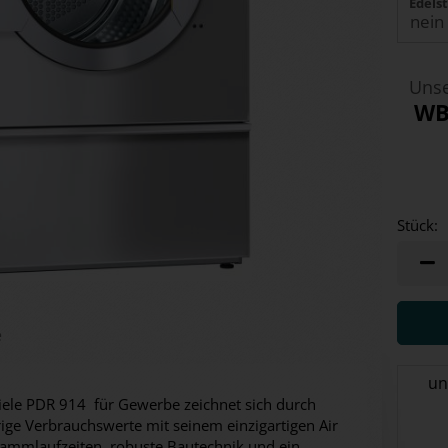
Edelst
Unse
WB
Stück:
Stück
e
un
Miele PDR 914 für Gewerbe zeichnet sich durch
rige Verbrauchswerte mit seinem einzigartigen Air
rammlaufzeiten, robuste Bautechnik und ein