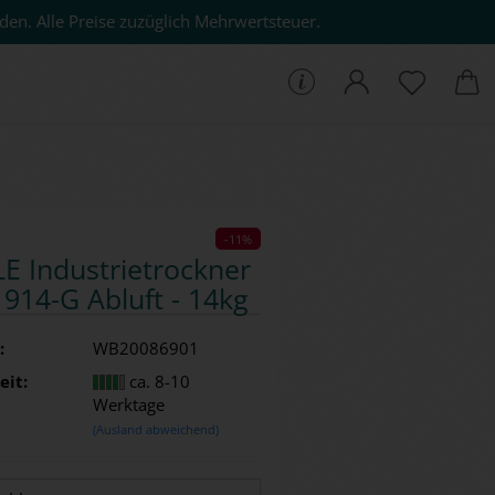
den. Alle Preise zuzüglich Mehrwertsteuer.
che...
-11%
E In­dus­trie­trock­ner
914-G Ab­luft - 14kg
:
WB20086901
eit:
ca. 8-10
Werktage
(Ausland abweichend)