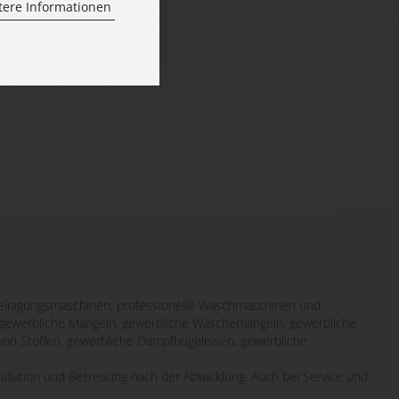
tere Informationen
inigungsmaschinen, professionelle Waschmaschinen und
it gewerbliche Mangeln, gewerbliche Wäschemangeln, gewerbliche
von Stoffen, gewerbliche Dampfbügeleisen, gewerbliche
tallation und Betreuung nach der Abwicklung. Auch bei Service und