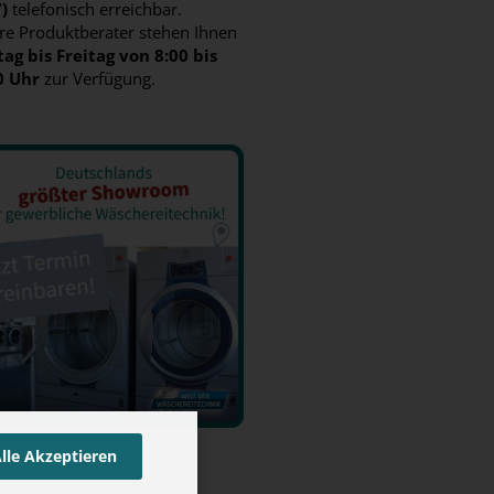
7)
telefonisch erreichbar.
re Produktberater stehen Ihnen
ag bis Freitag von 8:00 bis
0 Uhr
zur Verfügung.
lle Akzeptieren