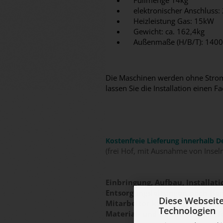
Füllmenge 14kg
elektronischer Anschluss:
Heizleistung Gas: 15kW
Gewicht: ca. 162,4kg
Außenmaße (H/B/T): 140
Die Maschinen werden ohne Stromk
lassen Sie die Installation eine
Kostenfreie Lieferung innerhalb D
(frei Hof, mit Ausnahme von Insel
Einbringung, Aufbau, Installa
Entsorgungsleitungen nach Hers
Diese Webseit
Mitarbeiter kann gern durch 
Technologien
Material- und Zeitaufwand erf