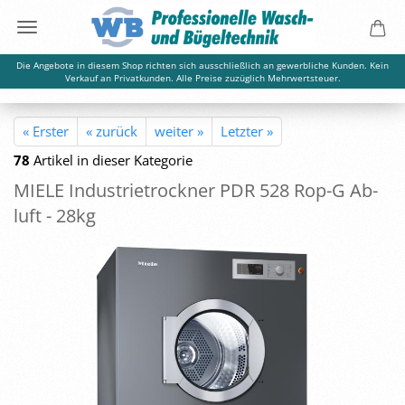
Die Angebote in diesem Shop richten sich ausschließlich an gewerbliche Kunden. Kein
Verkauf an Privatkunden. Alle Preise zuzüglich Mehrwertsteuer.
« Erster
« zurück
weiter »
Letzter »
78
Artikel in dieser Kategorie
MIELE In­dus­trie­trock­ner PDR 528 Rop-G Ab­
luft - 28kg