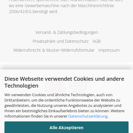
wo eine Gewerbemaschine nach der Maschinenrichtlinie
2006/42/EG benötigt wird.
Versand- & Zahlungsbedingungen
Privatsphäre und Datenschutz
AGB
Widerrufsrecht & Muster-Widerrufsformular
Impressum
Diese Webseite verwendet Cookies und andere
Technologien
Wir verwenden Cookies und ähnliche Technologien, auch von
Drittanbietern, um die ordentliche Funktionsweise der Website zu
gewährleisten, die Nutzung unseres Angebotes zu analysieren und
Ihnen ein bestmögliches Einkaufserlebnis bieten zu können. Weitere
Alle Preise verstehen sich inklusive der gesetzlichen
Informationen finden Sie in unserer
Datenschutzerklärung
.
Mehrwertsteuer, zzgl.
Versandkosten
soweit nicht anders
gekennzeichnet.
Alle Akzeptieren