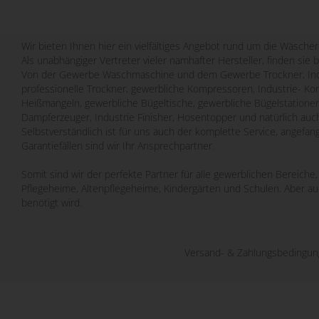
Wir bieten Ihnen hier ein vielfältiges Angebot rund um die Wäscher
Als unabhängiger Vertreter vieler namhafter Hersteller, finden sie 
Von der Gewerbe Waschmaschine und dem Gewerbe Trockner, Indu
professionelle Trockner, gewerbliche Kompressoren, Industrie- Ko
Heißmangeln, gewerbliche Bügeltische, gewerbliche Bügelstatione
Dampferzeuger, Industrie Finisher, Hosentopper und natürlich auch
Selbstverständlich ist für uns auch der komplette Service, angefa
Garantiefällen sind wir Ihr Ansprechpartner.
Somit sind wir der perfekte Partner für alle gewerblichen Bereich
Pflegeheime, Altenpflegeheime, Kindergärten und Schulen. Aber a
benötigt wird.
Versand- & Zahlungsbedingu