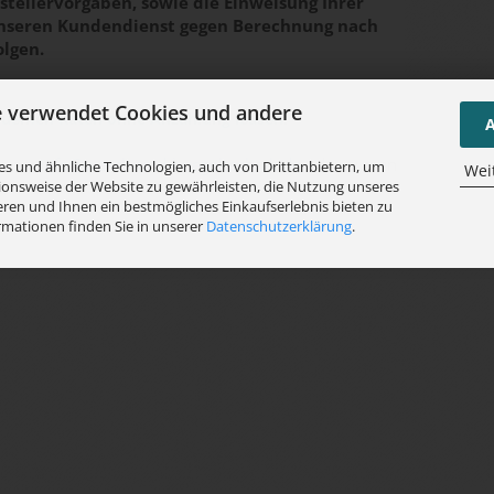
tellervorgaben, sowie die Einweisung Ihrer
unseren Kundendienst gegen Berechnung nach
olgen.
e verwendet Cookies und andere
quemen Raten ohne Anzahlung leasen!
A
e an:
info@wasch-und-buegeltechnik.de
oder nutzen
s und ähnliche Technologien, auch von Drittanbietern, um
Wei
ionsweise der Website zu gewährleisten, die Nutzung unseres
ren und Ihnen ein bestmögliches Einkaufserlebnis bieten zu
rmationen finden Sie in unserer
Datenschutzerklärung
.