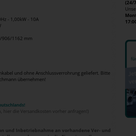
(24/
Unse
Mont
Hz - 1,00kW - 10A
17:0
W
0/906/1162 mm
abel und ohne Anschlussverrohrung geliefert. Bitte
n Fachmann übernehmen!
eutschlands!
n, hier die Versandkosten vorher anfragen!)
tion und Inbetriebnahme an vorhandene Ver- und