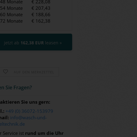
48 Monate
€ 228,08
54 Monate
€ 207,43
60 Monate
€ 188,66
72 Monate
€ 162,38
jetzt ab
162,38 EUR
leasen »
AUF DEN MERKZETTEL
n Sie Fra­gen?
aktieren Sie uns gern:
l.:
+49 (0) 36072-153979
ail:
info@wasch-und-
eltechnik.de
 Service ist
rund um die Uhr