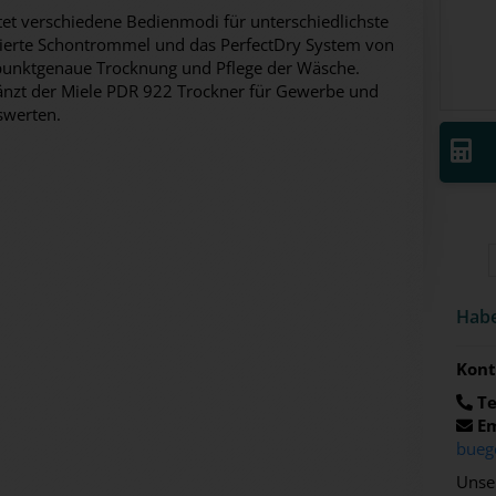
etet verschiedene Bedienmodi für unterschiedlichste
ierte Schontrommel und das PerfectDry System von
d punktgenaue Trocknung und Pflege der Wäsche.
länzt der Miele PDR 922 Trockner für Gewerbe und
hswerten.
Habe
Kont
Te
Em
bueg
Unser