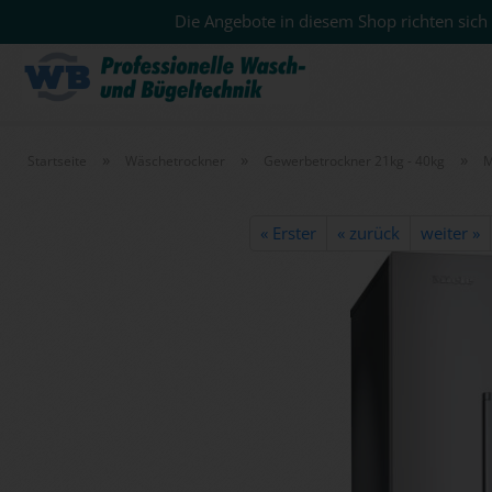
Die Angebote in diesem Shop richten sich 
»
»
»
Startseite
Wäschetrockner
Gewerbetrockner 21kg - 40kg
M
« Erster
« zurück
weiter »