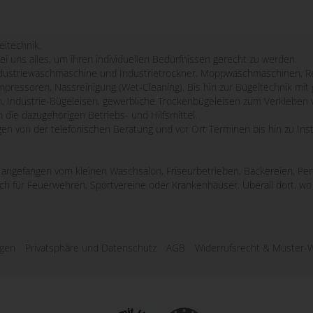
eitechnik.
bei uns alles, um ihren individuellen Bedürfnissen gerecht zu werden.
striewaschmaschine und Industrietrockner, Moppwaschmaschinen, Re
mpressoren, Nassreinigung (Wet-Cleaning). Bis hin zur Bügeltechnik m
n, Industrie-Bügeleisen, gewerbliche Trockenbügeleisen zum Verkleben 
 die dazugehörigen Betriebs- und Hilfsmittel.
ngen von der telefonischen Beratung und vor Ort Terminen bis hin zu Ins
e, angefangen vom kleinen Waschsalon, Friseurbetrieben, Bäckereien, Pen
uch für Feuerwehren, Sportvereine oder Krankenhäuser. Überall dort, 
ngen
Privatsphäre und Datenschutz
AGB
Widerrufsrecht & Muster-W