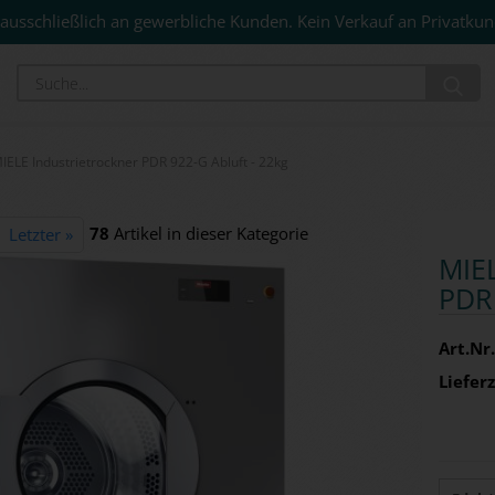
ausschließlich an gewerbliche Kunden. Kein Verkauf an Privatkun
Su
IELE Industrietrockner PDR 922-G Abluft - 22kg
78
Artikel in dieser Kategorie
Letzter »
MIEL
PDR 
Art.Nr.
Lieferz