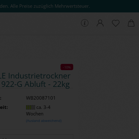
den. Alle Preise zuzüglich Mehrwertsteuer.
che...
-10%
E In­dus­trie­trock­ner
922-G Ab­luft - 22kg
:
WB20087101
eit:
ca. 3-4
Wochen
(Ausland abweichend)