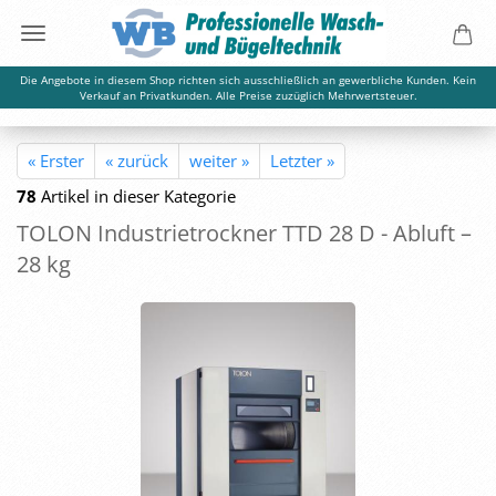
Die Angebote in diesem Shop richten sich ausschließlich an gewerbliche Kunden. Kein
Verkauf an Privatkunden. Alle Preise zuzüglich Mehrwertsteuer.
« Erster
« zurück
weiter »
Letzter »
78
Artikel in dieser Kategorie
TOLON In­dus­trie­trock­ner TTD 28 D - Ab­luft –
28 kg