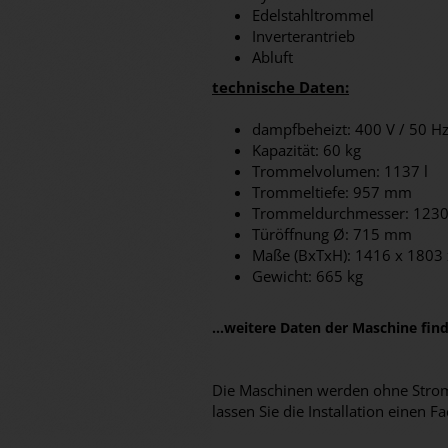
Edelstahltrommel
Inverterantrieb
Abluft
technische Daten:
dampfbeheizt: 400 V / 50 H
Kapazität: 60 kg
Trommelvolumen: 1137 l
Trommeltiefe: 957 mm
Trommeldurchmesser: 123
Türöffnung Ø: 715 mm
Maße (BxTxH): 1416 x 180
Gewicht: 665 kg
...weitere Daten der Maschine fi
Die Maschinen werden ohne Stromk
lassen Sie die Installation eine