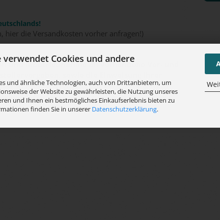
eutschlands!
n, hier die Versandkosten vorher anfragen!)
e verwendet Cookies und andere
A
tion und Inbetriebnahme an vorhandene Ver- und
tellervorgaben, sowie die Einweisung Ihrer
s und ähnliche Technologien, auch von Drittanbietern, um
Wei
unseren Kundendienst gegen Berechnung nach
ionsweise der Website zu gewährleisten, die Nutzung unseres
olgen.
ren und Ihnen ein bestmögliches Einkaufserlebnis bieten zu
rmationen finden Sie in unserer
Datenschutzerklärung
.