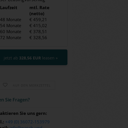
Laufzeit
mtl. Rate
(netto)
48 Monate
€ 459,21
54 Monate
€ 415,02
60 Monate
€ 378,51
72 Monate
€ 328,56
jetzt ab
328,56 EUR
leasen »
AUF DEN MERKZETTEL
n Sie Fra­gen?
aktieren Sie uns gern:
l.:
+49 (0) 36072-153979
ail:
info@wasch-und-