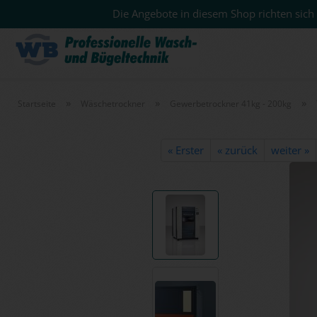
Die Angebote in diesem Shop richten sich 
»
»
»
Startseite
Wäschetrockner
Gewerbetrockner 41kg - 200kg
« Erster
« zurück
weiter »