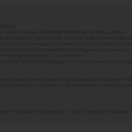
eitechnik.
bei uns alles, um ihren individuellen Bedürfnissen gerecht zu werden.
striewaschmaschine und Industrietrockner, Moppwaschmaschinen, Re
mpressoren, Nassreinigung (Wet-Cleaning). Bis hin zur Bügeltechnik m
n, Industrie-Bügeleisen, gewerbliche Trockenbügeleisen zum Verkleben 
 die dazugehörigen Betriebs- und Hilfsmittel.
ngen von der telefonischen Beratung und vor Ort Terminen bis hin zu Ins
e, angefangen vom kleinen Waschsalon, Friseurbetrieben, Bäckereien, Pen
uch für Feuerwehren, Sportvereine oder Krankenhäuser. Überall dort, 
ngen
Privatsphäre und Datenschutz
AGB
Widerrufsrecht & Muster-W