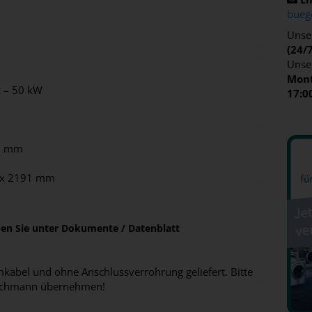
bueg
Unser
(24/
Unse
Mont
z – 50 kW
17:0
0 mm
3 x 2191 mm
nden Sie unter Dokumente / Datenblatt
abel und ohne Anschlussverrohrung geliefert. Bitte
n Fachmann übernehmen!