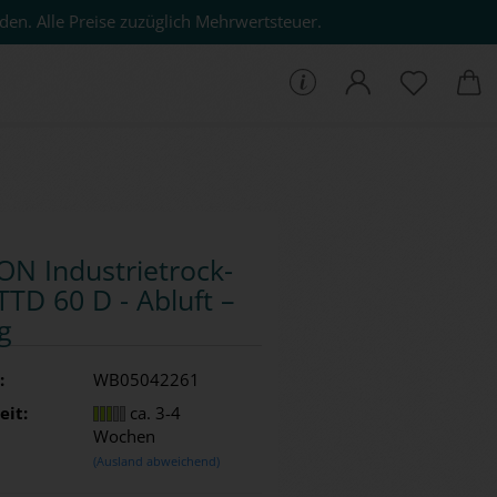
den. Alle Preise zuzüglich Mehrwertsteuer.
che...
N In­dus­trie­trock­
TTD 60 D - Ab­luft –
g
:
WB05042261
eit:
ca. 3-4
Wochen
(Ausland abweichend)