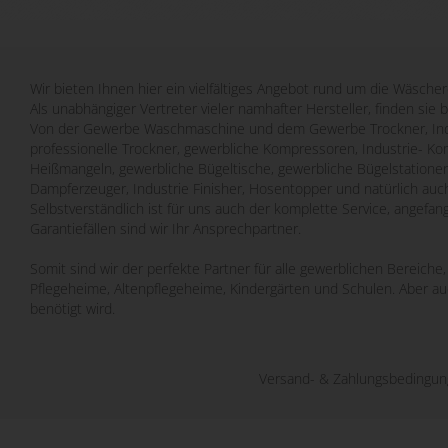
Wir bieten Ihnen hier ein vielfältiges Angebot rund um die Wäscher
Als unabhängiger Vertreter vieler namhafter Hersteller, finden sie 
Von der Gewerbe Waschmaschine und dem Gewerbe Trockner, Indu
professionelle Trockner, gewerbliche Kompressoren, Industrie- Ko
Heißmangeln, gewerbliche Bügeltische, gewerbliche Bügelstatione
Dampferzeuger, Industrie Finisher, Hosentopper und natürlich auch
Selbstverständlich ist für uns auch der komplette Service, angefa
Garantiefällen sind wir Ihr Ansprechpartner.
Somit sind wir der perfekte Partner für alle gewerblichen Bereich
Pflegeheime, Altenpflegeheime, Kindergärten und Schulen. Aber a
benötigt wird.
Versand- & Zahlungsbedingu