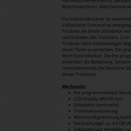
Familienunternehmen ist spezialisi
Waschmaschinen, Wäschetrockner
Die Industrietrockner ist serienm
Vollisolierte Trommel ist energies
Trockner die breite Schiebetür mit 
und Entladen des Trockners. Zum 
Trockner keine Verkleidungen abg
durch Türen zu erreichen. Der groß
leicht kontrollierbar. Die frei p
erleichtert die Bedienung. Serien
Umrichterantrieb.Die deutliche Sta
dieses Trockners.
Merkmale:
frei programmierbare Steu
LCD-Display (80x50 mm
Schiebetür (senkrecht)
Trommelreversierung
Wärmerückgewinnung (optio
Geräuschpegel: ca. 64 DB (A
Zykluszeit laut Hersteller: ca