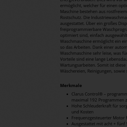
ermöglicht, welcher für einen opt
Maschine bestehen aus rostfreiem 
Rostschutz. Die Industriewaschmas
ausgestattet. Über ein großes Dis
freiprogrammierbare Waschprogram
optimiert sind, einfach ausgewähl
Waschmaschine ermöglicht ein ein
so das Arbeiten. Dank einer auto
Waschmaschine sehr leise, was f
Vorteile sind eine lange Lebensda
Wartungsarbeiten. Somit ist diese
Wäschereien, Reinigungen, sowie 
Merkmale
Clarus Control® – programm
maximal 192 Programmen z
Hohe Schleuderkraft für sorgt
und Kosten
Frequenzgesteuerter Motor 
Ausgestattet mit acht + fünf