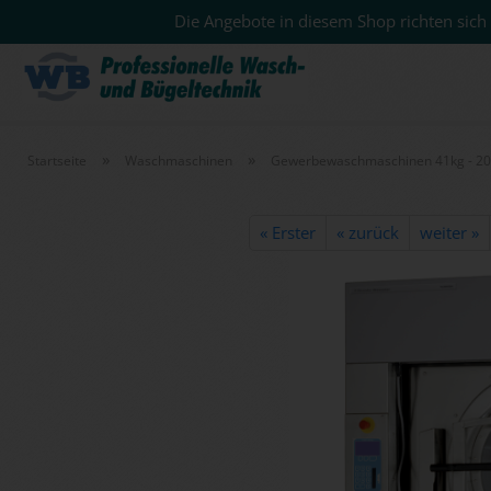
Die Angebote in diesem Shop richten sich 
»
»
Startseite
Waschmaschinen
Gewerbewaschmaschinen 41kg - 2
« Erster
« zurück
weiter »