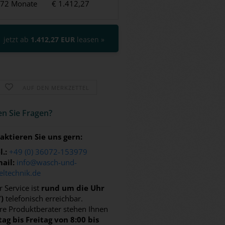
72 Monate
€ 1.412,27
jetzt ab
1.412,27 EUR
leasen »
AUF DEN MERKZETTEL
n Sie Fra­gen?
aktieren Sie uns gern:
l.:
+49 (0) 36072-153979
ail:
info@wasch-und-
eltechnik.de
 Service ist
rund um die Uhr
7)
telefonisch erreichbar.
re Produktberater stehen Ihnen
ag bis Freitag von 8:00 bis