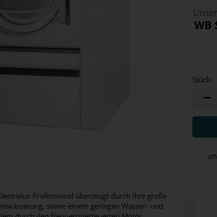
Unser
WB 
Stück:
Stück
un
e
lectrolux Professional überzeugt durch Ihre große
e Entwässerung, sowie einem geringen Wasser- und
allem durch den frequenzgesteuerten Motor