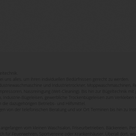
eitechnik.
bei uns alles, um ihren individuellen Bedürfnissen gerecht zu werden.
striewaschmaschine und Industrietrockner, Moppwaschmaschinen, Re
mpressoren, Nassreinigung (Wet-Cleaning). Bis hin zur Bügeltechnik m
n, Industrie-Bügeleisen, gewerbliche Trockenbügeleisen zum Verkleben 
 die dazugehörigen Betriebs- und Hilfsmittel.
ngen von der telefonischen Beratung und vor Ort Terminen bis hin zu Ins
e, angefangen vom kleinen Waschsalon, Friseurbetrieben, Bäckereien, Pen
uch für Feuerwehren, Sportvereine oder Krankenhäuser. Überall dort, 