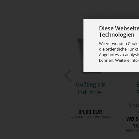
Diese Webseit
Technologien
Wir verwenden Cookie
die ordentliche Funkt
Angebotes zu analysie
können. Weitere Info
Göß­ling´s®
E
In­dus­trie­
P
pro­duk­te -
n
Unse
In­dus­trie...
15
64,90 EUR
77,23 EUR inkl. 19% MwSt.
WB S
13
16.301,8