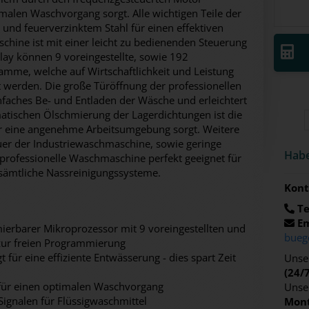
imalen Waschvorgang sorgt. Alle wichtigen Teile der
und feuerverzinktem Stahl für einen effektiven
chine ist mit einer leicht zu bedienenden Steuerung
play können 9 voreingestellte, sowie 192
me, welche auf Wirtschaftlichkeit und Leistung
t werden. Die große Türöffnung der professionellen
faches Be- und Entladen der Wäsche und erleichtert
matischen Ölschmierung der Lagerdichtungen ist die
ür eine angenehme Arbeitsumgebung sorgt. Weitere
uer der Industriewaschmaschine, sowie geringe
Habe
 professionelle Waschmaschine perfekt geeignet für
sämtliche Nassreinigungssysteme.
Kont
Te
Em
ierbarer Mikroprozessor mit 9 voreingestellten und
bueg
ur freien Programmierung
 für eine effiziente Entwässerung - dies spart Zeit
Unser
(24/
für einen optimalen Waschvorgang
Unse
 Signalen für Flüssigwaschmittel
Mont