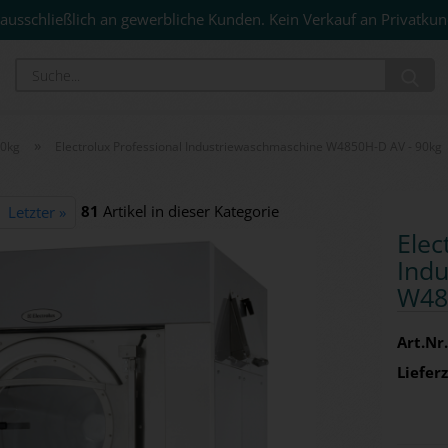
ausschließlich an gewerbliche Kunden. Kein Verkauf an Privatkun
Su
»
00kg
Electrolux Professional Industriewaschmaschine W4850H-D AV - 90kg
81
Artikel in dieser Kategorie
Letzter »
Elec­
In­d
W485
Art.Nr.
Lieferz