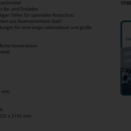
waschmittel
17:0
es Be- und Entladen
htigen Teilen für optimalen Rostschutz
atten aus feuerverzinktem Stahl
tungen für eine lange Lebensdauer und große
liche Konstruktion
entil
0 mm
kW
 1635 x 2190 mm