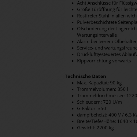
Acht Anschlüsse für Flüssig
Große Türöffnung für leicht
Rostfreier Stahl in allen wic
Pulverbeschichtete Seitenpl
Ölschmierung der Lagerdich
Wartungsintervalle
Alarm bei leerem Ölbehälter
Service- und wartungsfreund
Druckluftgesteuertes Ablaufv
Kippvorrichtung vorwärts
Technische Daten
Max. Kapazität: 90 kg
Trommelvolumen: 850 l
Trommeldurchmesser: 122
Schleudern: 720 U/m
G-Faktor: 350
dampfbeheizt: 400 V / 6,3 
Breite/Tiefe/Höhe: 1640 x
Gewicht: 2200 kg