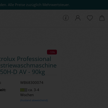
den. Alle Preise zuzüglich Mehrwertsteuer.
che...
-10%
tro­lux Pro­fes­sio­nal
us­trie­wasch­ma­schi­ne
0H-​D AV - 90kg
:
WB68300074
eit:
ca. 3-4
Wochen
(Ausland abweichend)