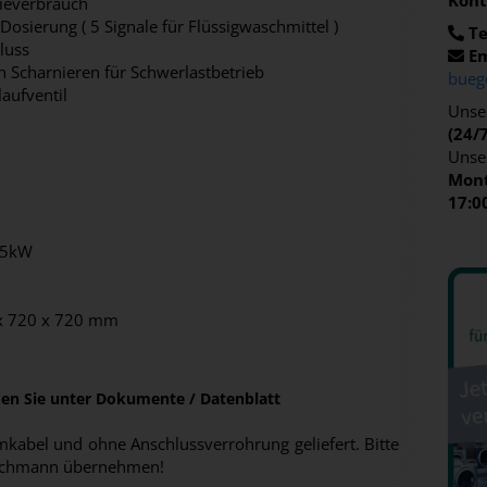
Kont
gieverbrauch
osierung ( 5 Signale für Flüssigwaschmittel )
Te
luss
Em
n Scharnieren für Schwerlastbetrieb
bueg
aufventil
Unser
(24/
Unse
Mont
17:0
7,5kW
5 x 720 x 720 mm
nden Sie unter Dokumente / Datenblatt
abel und ohne Anschlussverrohrung geliefert. Bitte
n Fachmann übernehmen!