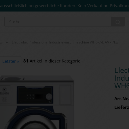
ausschließlich an gewerbliche Kunden. Kein Verkauf an Privatkun
Su
»
g
Electrolux Professional Industriewaschmaschine WH6-7-E AV - 7kg
81
Artikel in dieser Kategorie
Letzter »
Elec­
In­d
WH6-
Art.Nr.
Lieferz