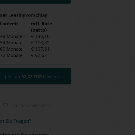
ser Leasingvorschlag
Laufzeit
mtl. Rate
(netto)
48 Monate
€ 130,10
54 Monate
€ 118,32
60 Monate
€ 107,61
72 Monate
€ 92,62
jetzt ab
92,62 EUR
leasen »
AUF DEN MERKZETTEL
n Sie Fra­gen?