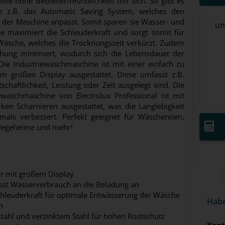
ne hohe Bedienerfreundlichkeit mit sich. So gibt es
ie z.B. das Automatic Saving System, welches den
der Maschine anpasst. Somit sparen sie Wasser- und
un
e maximiert die Schleuderkraft und sorgt somit für
Wäsche, welches die Trocknungszeit verkürzt. Zudem
hung minimiert, wodurch sich die Lebensdauer der
ie Industriewaschmaschine ist mit einer einfach zu
m großen Display ausgestattet. Diese umfasst z.B.
haftlichkeit, Leistung oder Zeit ausgelegt sind. Die
waschmaschine von Electrolux Professional ist mit
ken Scharnieren ausgestattet, was die Langlebigkeit
als verbessert. Perfekt geeignet für Wäschereien,
Pflegeheime und mehr!
r mit großem Display
sst Wasserverbrauch an die Beladung an
hleuderkraft für optimale Entwässerung der Wäsche
Habe
n
lstahl und verzinktem Stahl für hohen Rostschutz