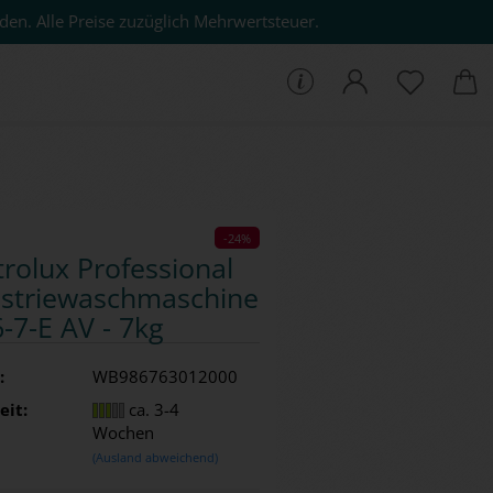
den. Alle Preise zuzüglich Mehrwertsteuer.
che...
-24%
tro­lux Pro­fes­sio­nal
us­trie­wasch­ma­schi­ne
​7-E AV - 7kg
:
WB986763012000
eit:
ca. 3-4
Wochen
(Ausland abweichend)