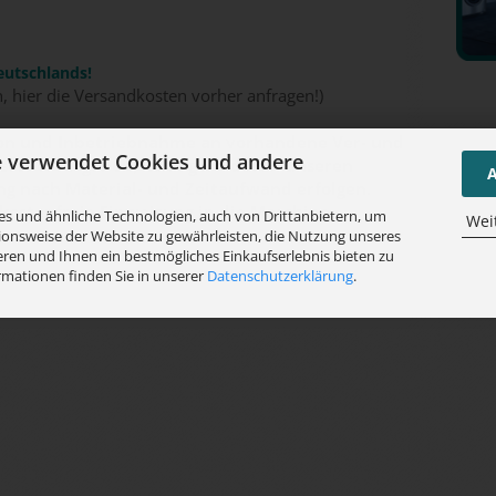
eutschlands!
n, hier die Versandkosten vorher anfragen!)
tion und Inbetriebnahme an vorhandene Ver- und
e verwendet Cookies und andere
stellervorgaben, kann gern durch unseren
A
g nach Material- und Zeitaufwand erfolgen.
kostenfreie Einweisung in die Maschine.
s und ähnliche Technologien, auch von Drittanbietern, um
Wei
ionsweise der Website zu gewährleisten, die Nutzung unseres
ren und Ihnen ein bestmögliches Einkaufserlebnis bieten zu
rmationen finden Sie in unserer
Datenschutzerklärung
.