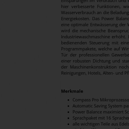
Einsparungen im Verbrauch und ei
hier verbesserte Funktionen, w
Wasserverbrauch an die Beladung 
Energiekosten. Das Power Balanc
eine optimale Entwässerung der 
wird die mechanische Beanspruc
Industriewaschmaschine erhöht. D
bedienenden Steuerung mit eine
Programmpakete, welche auf Wirtsc
Tür der professionellen Gewerbe
einer robusten Dichtung und star
der Maschinenkonstruktion nochm
Reinigungen, Hotels, Alten- und 
Merkmale
Compass Pro Mikroprozesso
Automatic Saving System pa
Power Balance maximiert Sc
Sprachpaket mit 16 Sprache
alle wichtigen Teile aus Ede