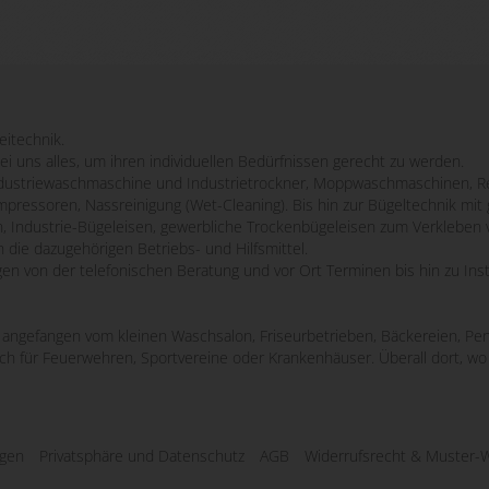
eitechnik.
bei uns alles, um ihren individuellen Bedürfnissen gerecht zu werden.
striewaschmaschine und Industrietrockner, Moppwaschmaschinen, Re
mpressoren, Nassreinigung (Wet-Cleaning). Bis hin zur Bügeltechnik m
n, Industrie-Bügeleisen, gewerbliche Trockenbügeleisen zum Verkleben 
 die dazugehörigen Betriebs- und Hilfsmittel.
ngen von der telefonischen Beratung und vor Ort Terminen bis hin zu Ins
e, angefangen vom kleinen Waschsalon, Friseurbetrieben, Bäckereien, Pen
uch für Feuerwehren, Sportvereine oder Krankenhäuser. Überall dort, 
ngen
Privatsphäre und Datenschutz
AGB
Widerrufsrecht & Muster-W