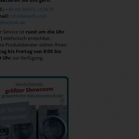
aktieren Sie uns gern:
l.:
+49 (0) 36072-153979
ail:
info@wasch-und-
eltechnik.de
 Service ist
rund um die Uhr
7)
telefonisch erreichbar.
re Produktberater stehen Ihnen
ag bis Freitag von 8:00 bis
0 Uhr
zur Verfügung.