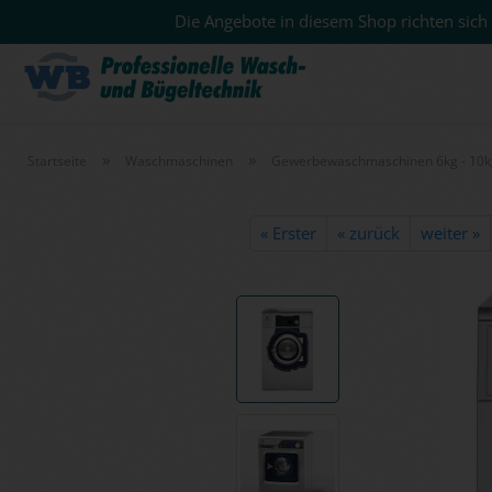
Die Angebote in diesem Shop richten sich 
»
»
Startseite
Waschmaschinen
Gewerbewaschmaschinen 6kg - 10k
« Erster
« zurück
weiter »