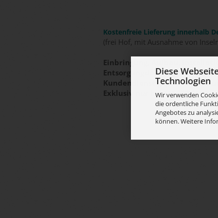
Kostenfreie Lieferung innerhalb D
(frei Hof, mit Ausnahme von Insel
Einbringung, Aufbau, Installa
Diese Webseit
Entsorgungsleitungen nach Her
Technologien
Kundendienst gegen Berechnun
Exklusiv nur bei ELECTROLUX – 
Wir verwenden Cookie
die ordentliche Funkt
Angebotes zu analysie
können. Weitere Info