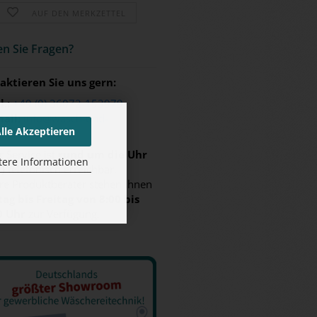
AUF DEN MERKZETTEL
n Sie Fra­gen?
aktieren Sie uns gern:
l.:
+49 (0) 36072-153979
ail:
info@wasch-und-
lle Akzeptieren
eltechnik.de
 Service ist
rund um die Uhr
tere Informationen
7)
telefonisch erreichbar.
re Produktberater stehen Ihnen
ag bis Freitag von 8:00 bis
0 Uhr
zur Verfügung.