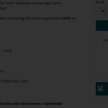
Stück:
für mehr Stabilität und weniger Lärm
luss
Stück
oden notwendig (Verankerungsbolzen
nicht
im
un
 - 4 kW
in
0x1540x1452 mm
nden Sie unter Dokumente / Datenblatt