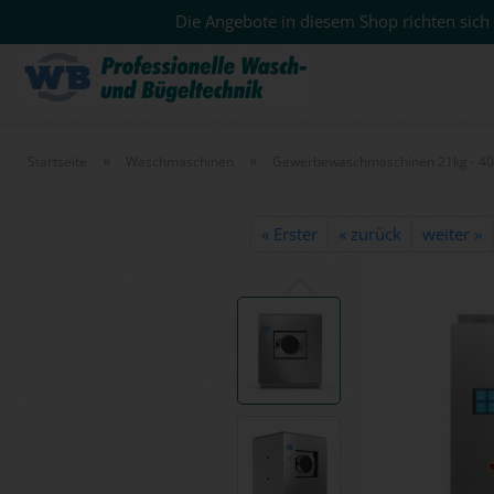
Die Angebote in diesem Shop richten sich 
»
»
Startseite
Waschmaschinen
Gewerbewaschmaschinen 21kg - 4
« Erster
« zurück
weiter »