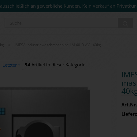
ausschließlich an gewerbliche Kunden. Kein Verkauf an Privatkun
Su
»
0kg
IMESA Industriewaschmaschine LM 40-D AV - 40kg
94
Artikel in dieser Kategorie
Letzter »
IMES
ma­s
40k
Art.Nr.
Lieferz