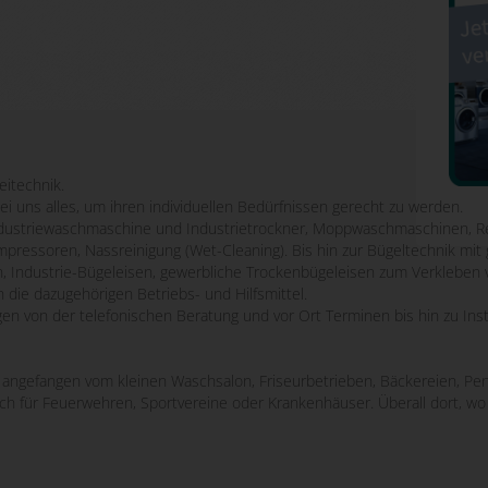
eitechnik.
bei uns alles, um ihren individuellen Bedürfnissen gerecht zu werden.
striewaschmaschine und Industrietrockner, Moppwaschmaschinen, Re
mpressoren, Nassreinigung (Wet-Cleaning). Bis hin zur Bügeltechnik m
n, Industrie-Bügeleisen, gewerbliche Trockenbügeleisen zum Verkleben 
 die dazugehörigen Betriebs- und Hilfsmittel.
ngen von der telefonischen Beratung und vor Ort Terminen bis hin zu Ins
e, angefangen vom kleinen Waschsalon, Friseurbetrieben, Bäckereien, Pen
uch für Feuerwehren, Sportvereine oder Krankenhäuser. Überall dort, 