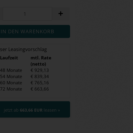
ser Leasingvorschlag
Laufzeit
mtl. Rate
(netto)
48 Monate
€ 929,13
54 Monate
€ 839,34
60 Monate
€ 765,16
72 Monate
€ 663,66
jetzt ab
663,66 EUR
leasen »