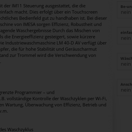
 der IM11 Steuerung ausgestattet, die die
Be-un
fach macht. Dies erfolgt über ein Touchscreen
chtliches Bedienfeld gut zu handhaben ist. Bei dieser
schine von IMESA sorgen Effizienz, Robustheit und
rragende Waschergebnisse Durch das Mischen von
einfa
s die Energieeffizienz gesteigert, sowie kürzere
Die Industriewaschmaschine LM 40-D AV verfügt über
pfer, die für hohe Stabilität und Geräuscharmut
tand zur Trommel wird die Verschwendung von
Wäsch
.
Ansch
grenzte Programmier – und
. vollständige Kontrolle der Waschzyklen per Wi-Fi,
en Wartung, Überwachung von Effizienz, Betrieb und
v.m.
 des Waschzyklus