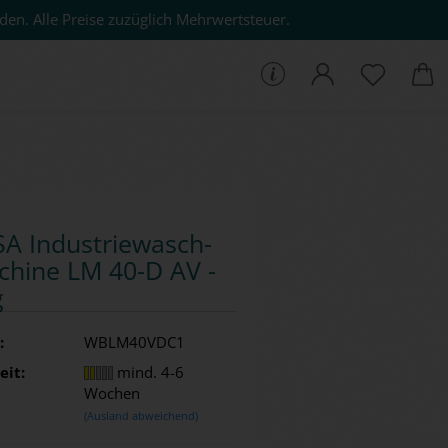
den. Alle Preise zuzüglich Mehrwertsteuer.
che...
A In­dus­trie­wasch­
chi­ne LM 40-D AV -
g
:
WBLM40VDC1
eit:
mind. 4-6
Wochen
(Ausland abweichend)