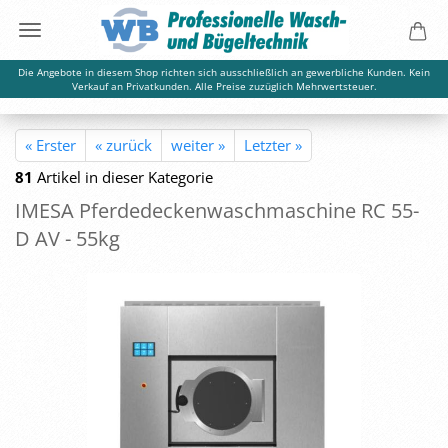
Die Angebote in diesem Shop richten sich ausschließlich an gewerbliche Kunden. Kein
Verkauf an Privatkunden. Alle Preise zuzüglich Mehrwertsteuer.
« Erster
« zurück
weiter »
Letzter »
81
Artikel in dieser Kategorie
IMESA Pfer­de­de­cken­wasch­ma­schi­ne RC 55-
D AV - 55kg