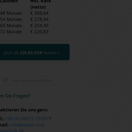
Laufzeit
mtl. Rate
(netto)
48 Monate
€ 308,64
54 Monate
€ 278,94
60 Monate
€ 254,40
72 Monate
€ 220,83
jetzt ab
220,83 EUR
leasen »
AUF DEN MERKZETTEL
n Sie Fra­gen?
aktieren Sie uns gern:
l.:
+49 (0) 36072-153979
ail:
info@wasch-und-
eltechnik.de