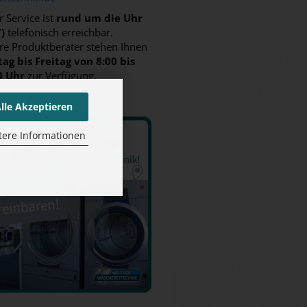
 Service ist
rund um die Uhr
7)
telefonisch erreichbar.
re Produktberater stehen Ihnen
ag bis Freitag von 8:00 bis
0 Uhr
zur Verfügung.
lle Akzeptieren
tere Informationen