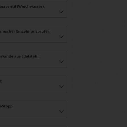
lassventil (Weichwasser):
nischer Einzelmünzprüfer:
nwände aus Edelstahl:
l:
s-Stopp: