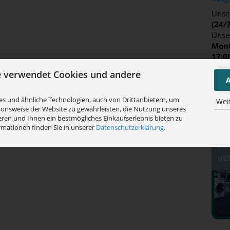
Unser
(24/
Unse
Mont
17:0
e verwendet Cookies und andere
A
s und ähnliche Technologien, auch von Drittanbietern, um
Wei
ionsweise der Website zu gewährleisten, die Nutzung unseres
hlen wir Ihnen:
ren und Ihnen ein bestmögliches Einkaufserlebnis bieten zu
rmationen finden Sie in unserer
Datenschutzerklärung
.