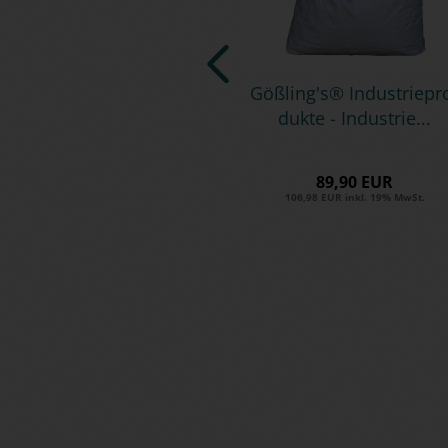
Göß­ling's® In­dus­trie­pr
duk­te - In­dus­trie...
89,90 EUR
106,98 EUR inkl. 19% MwSt.