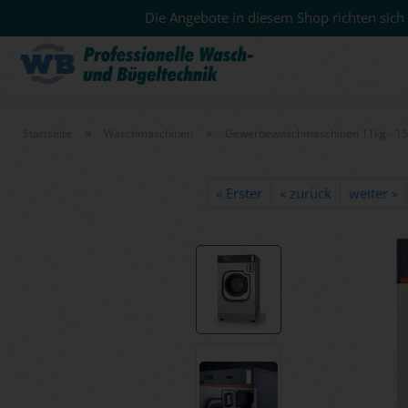
Die Angebote in diesem Shop richten sich 
»
»
Startseite
Waschmaschinen
Gewerbewaschmaschinen 11kg - 1
« Erster
« zurück
weiter »