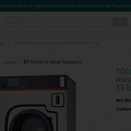
ausschließlich an gewerbliche Kunden. Kein Verkauf an Privatkun
Su
»
5kg
TOLON Industriewaschmaschine TWE 15 E AV–15 kg
57
Artikel in dieser Kategorie
Letzter »
TOLO
ma­s
15 k
Art.Nr.
Lieferz