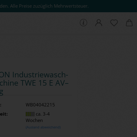
den. Alle Preise zuzüglich Mehrwertsteuer.
che...
N In­dus­trie­wasch­
chi­ne TWE 15 E AV–
g
:
WB04042215
eit:
ca. 3-4
Wochen
(Ausland abweichend)