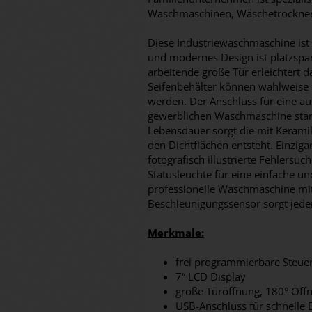
Waschmaschinen, Wäschetrockner
Diese Industriewaschmaschine ist
und modernes Design ist platzspa
arbeitende große Tür erleichtert 
Seifenbehälter können wahlweise F
werden. Der Anschluss für eine au
gewerblichen Waschmaschine stan
Lebensdauer sorgt die mit Keramik
den Dichtflächen entsteht. Einziga
fotografisch illustrierte Fehlersu
Statusleuchte für eine einfache un
professionelle Waschmaschine mit
Beschleunigungssensor sorgt jeder
Merkmale:
frei programmierbare Steue
7“ LCD Display
große Türöffnung, 180° Öff
USB-Anschluss für schnelle