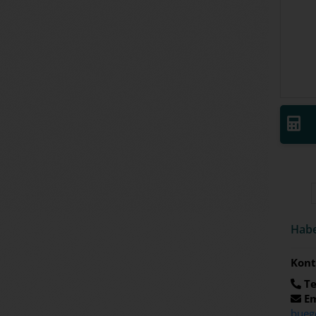
Habe
Kont
Te
Em
bueg