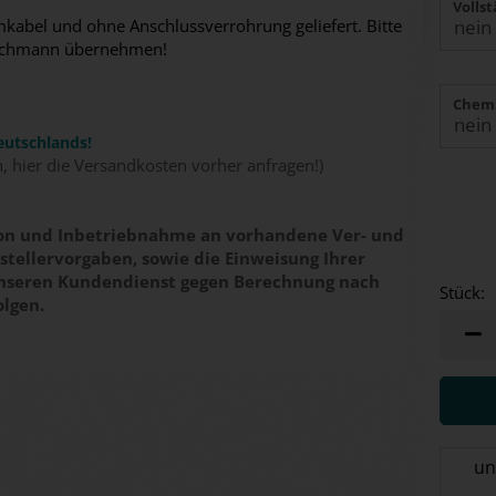
Volls
abel und ohne Anschlussverrohrung geliefert. Bitte
n Fachmann übernehmen!
Chemi
eutschlands!
n, hier die Versandkosten vorher anfragen!)
tion und Inbetriebnahme an vorhandene Ver- und
tellervorgaben, sowie die Einweisung Ihrer
unseren Kundendienst gegen Berechnung nach
Stück:
olgen.
Stück
un