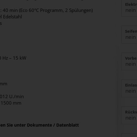
Elekt
ca.: 40 min (Eco 60°C Programm, 2 Spülungen)
 Edelstahl
s
Seife
50 Hz – 15 kW
Vorbe
 mm
Einla
1012 U./min
x 1500 mm
Rückw
nden Sie unter Dokumente / Datenblatt