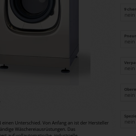
9 che
Pneum
Verpa
Obere
e
Spezi
einen Unterschied. Von Anfang an ist der Hersteller
ständige Wäschereiausrüstungen. Das
ert auf vollautomatische, industrielle