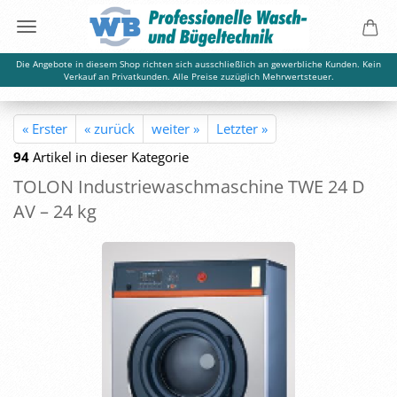
Die Angebote in diesem Shop richten sich ausschließlich an gewerbliche Kunden. Kein
Verkauf an Privatkunden. Alle Preise zuzüglich Mehrwertsteuer.
« Erster
« zurück
weiter »
Letzter »
94
Artikel in dieser Kategorie
TOLON In­dus­trie­wasch­ma­schi­ne TWE 24 D
AV – 24 kg