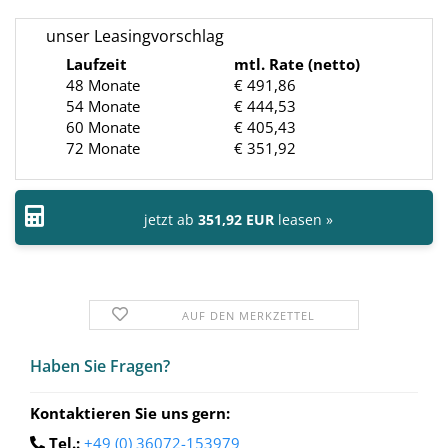
unser Leasingvorschlag
Laufzeit
mtl. Rate (netto)
48 Monate
€ 491,86
54 Monate
€ 444,53
60 Monate
€ 405,43
72 Monate
€ 351,92
jetzt ab
351,92 EUR
leasen »
AUF DEN MERKZETTEL
Haben Sie Fra­gen?
Kontaktieren Sie uns gern:
Tel.:
+49 (0) 36072-153979