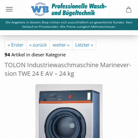
Die Angebote in diesem Shop richten sich ausschließlich an gewerbliche Kunden. Kein
Verkauf an Privatkunden. Alle Preise zuzüglich Mehrwertsteuer.
« Erster
« zurück
weiter »
Letzter »
94
Artikel in dieser Kategorie
TOLON In­dus­trie­wasch­ma­schi­ne Ma­ri­ne­ver­
si­on TWE 24 E AV – 24 kg