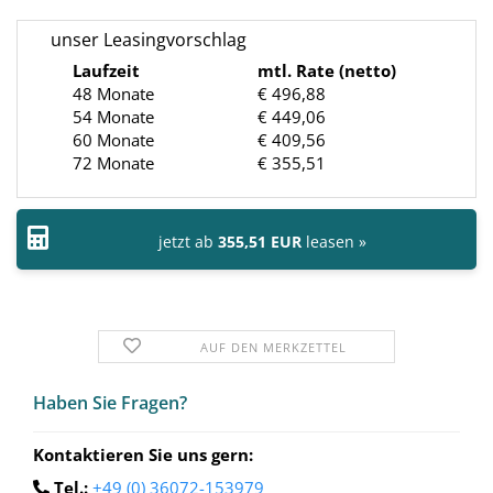
unser Leasingvorschlag
Laufzeit
mtl. Rate (netto)
48 Monate
€ 496,88
54 Monate
€ 449,06
60 Monate
€ 409,56
72 Monate
€ 355,51
jetzt ab
355,51 EUR
leasen »
AUF DEN MERKZETTEL
Haben Sie Fra­gen?
Kontaktieren Sie uns gern:
Tel.:
+49 (0) 36072-153979