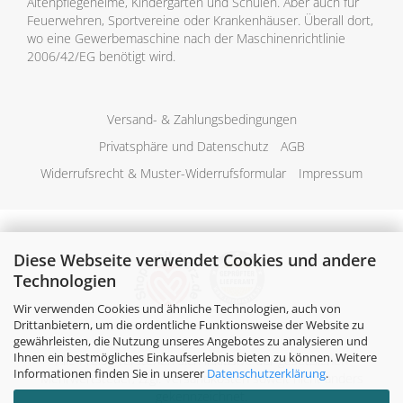
Altenpflegeheime, Kindergärten und Schulen. Aber auch für
Feuerwehren, Sportvereine oder Krankenhäuser. Überall dort,
wo eine Gewerbemaschine nach der Maschinenrichtlinie
2006/42/EG benötigt wird.
Versand- & Zahlungsbedingungen
Privatsphäre und Datenschutz
AGB
Widerrufsrecht & Muster-Widerrufsformular
Impressum
Diese Webseite verwendet Cookies und andere
Technologien
Wir verwenden Cookies und ähnliche Technologien, auch von
Drittanbietern, um die ordentliche Funktionsweise der Website zu
gewährleisten, die Nutzung unseres Angebotes zu analysieren und
Ihnen ein bestmögliches Einkaufserlebnis bieten zu können. Weitere
Alle Preise verstehen sich inklusive der gesetzlichen
Informationen finden Sie in unserer
Datenschutzerklärung
.
Mehrwertsteuer, zzgl.
Versandkosten
soweit nicht anders
gekennzeichnet.