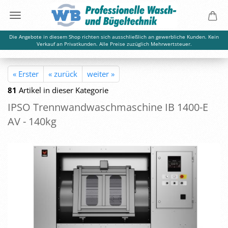
Die Angebote in diesem Shop richten sich ausschließlich an gewerbliche Kunden. Kein
Verkauf an Privatkunden. Alle Preise zuzüglich Mehrwertsteuer.
« Erster
« zurück
weiter »
81
Artikel in dieser Kategorie
IPSO Trenn­wand­wasch­ma­schi­ne IB 1400-​E
AV - 140kg