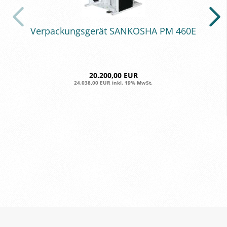
Ver­pa­ckungs­ge­rät SAN­KO­SHA PM 460E
20.200,00 EUR
24.038,00 EUR inkl. 19% MwSt.