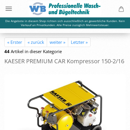
Die Angebote in diesem Shop richten sich ausschließlich an gewerbliche Kunden. Kein
Verkauf an Privatkunden. Alle Preise zuzüglich Mehrwertsteuer.
« Erster
« zurück
weiter »
Letzter »
44
Artikel in dieser Kategorie
KA­E­SER PRE­MI­UM CAR Kom­pres­sor 150-2/16