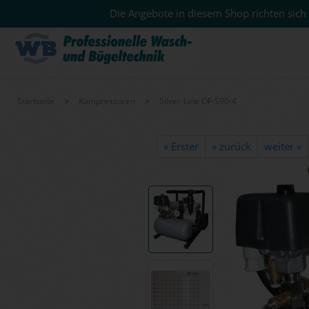
Die Angebote in diesem Shop richten sich 
»
»
Startseite
Kompressoren
Silver-Line OF-S90-4
« Erster
« zurück
weiter »