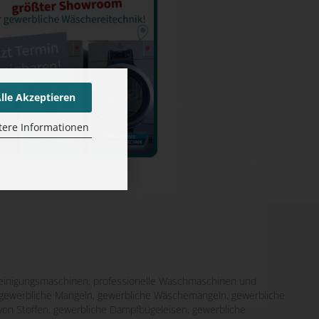
lle Akzeptieren
tere Informationen
inigungsmaschinen, professionelle Waschmaschinen und
it gewerbliche Mangeln, gewerbliche Wäschemangeln, gewerbliche
von Stoffen, gewerbliche Dampfbügeleisen, gewerbliche