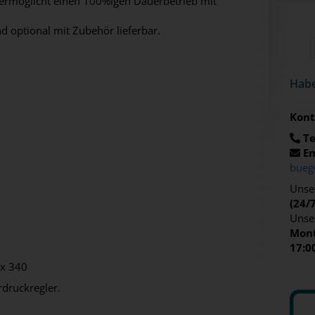
 ermöglicht einen 100%igen Dauerbetrieb mit
 optional mit Zubehör lieferbar.
Habe
Kont
Te
Em
bueg
Unser
(24/
Unse
Mont
17:0
 x 340
rdruckregler.