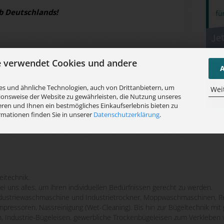
b Deutschlands!
e verwendet Cookies und andere
A
s und ähnliche Technologien, auch von Drittanbietern, um
Wei
ionsweise der Website zu gewährleisten, die Nutzung unseres
ren und Ihnen ein bestmögliches Einkaufserlebnis bieten zu
rmationen finden Sie in unserer
Datenschutzerklärung
.
eitechnik.
bei uns alles, um ihren individuellen Bedürfnissen gerecht zu werden.
striewaschmaschine und Industrietrockner, Moppwaschmaschinen, Re
mpressoren, Nassreinigung (Wet-Cleaning). Bis hin zur Bügeltechnik m
n, Industrie-Bügeleisen, gewerbliche Trockenbügeleisen zum Verkleben 