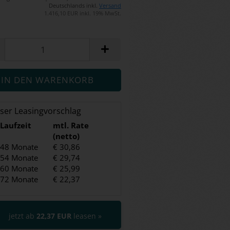
Deutschlands inkl.
Versand
1.416,10 EUR inkl. 19% MwSt.
ser Leasingvorschlag
Laufzeit
mtl. Rate
(netto)
48 Monate
€ 30,86
54 Monate
€ 29,74
60 Monate
€ 25,99
72 Monate
€ 22,37
jetzt ab
22,37 EUR
leasen »