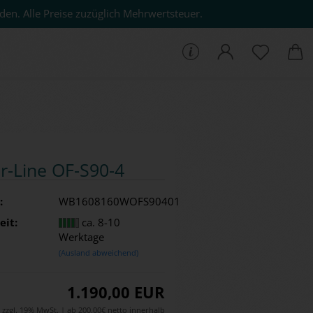
den. Alle Preise zuzüglich Mehrwertsteuer.
che...
er-​Line OF-​S90-4
:
WB1608160WOFS90401
eit:
ca. 8-10
Werktage
(Ausland abweichend)
1.190,00 EUR
zzgl. 19% MwSt. | ab 200,00€ netto innerhalb