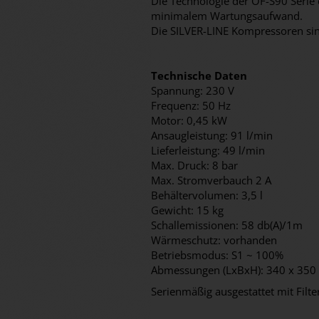
Die Technologie der OF-S90 Serie
minimalem Wartungsaufwand.
Die SILVER-LINE Kompressoren sind
Technische Daten
Spannung: 230 V
Frequenz: 50 Hz
Motor: 0,45 kW
Ansaugleistung: 91 l/min
Lieferleistung: 49 l/min
Max. Druck: 8 bar
Max. Stromverbauch 2 A
Behältervolumen: 3,5 l
Gewicht: 15 kg
Schallemissionen: 58 db(A)/1m
Wärmeschutz: vorhanden
Betriebsmodus: S1 ~ 100%
Abmessungen (LxBxH): 340 x 350
Serienmäßig ausgestattet mit Filte