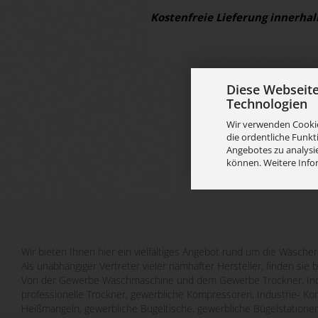
Kostenfreie Lieferung innerhal
Diese Webseit
Technologien
Wir verwenden Cookie
die ordentliche Funkt
Angebotes zu analysie
können. Weitere Info
Wir bieten Ihnen hier ein vielfältiges Angebot rund um die Wäscher
Als unabhängiger Vertreter vieler namhafter Hersteller, finden sie 
Von der Gewerbe Waschmaschine und dem Gewerbe Trockner, Indu
professionelle Trockner, gewerbliche Kompressoren, Industrie- Ko
Heißmangeln, gewerbliche Bügeltische, gewerbliche Bügelstatione