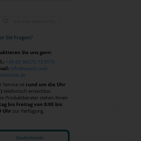
AUF DEN MERKZETTEL
n Sie Fra­gen?
aktieren Sie uns gern:
l.:
+49 (0) 36072-153979
ail:
info@wasch-und-
eltechnik.de
 Service ist
rund um die Uhr
7)
telefonisch erreichbar.
re Produktberater stehen Ihnen
ag bis Freitag von 8:00 bis
0 Uhr
zur Verfügung.