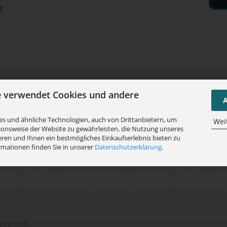
z
r
e verwendet Cookies und andere
A
s und ähnliche Technologien, auch von Drittanbietern, um
Wei
ionsweise der Website zu gewährleisten, die Nutzung unseres
ren und Ihnen ein bestmögliches Einkaufserlebnis bieten zu
rmationen finden Sie in unserer
Datenschutzerklärung
.
eitechnik.