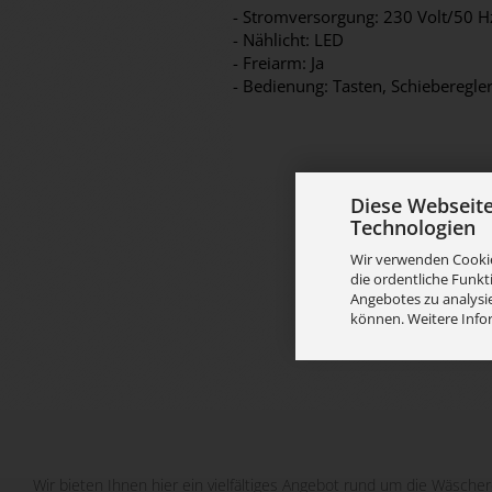
- Stromversorgung: 230 Volt/50 H
- Nählicht: LED
- Freiarm: Ja
- Bedienung: Tasten, Schieberegle
Diese Webseit
Technologien
Wir verwenden Cookie
die ordentliche Funkt
Angebotes zu analysie
können. Weitere Info
Wir bieten Ihnen hier ein vielfältiges Angebot rund um die Wäscher