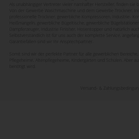
Als unabhängiger Vertreter vieler namhafter Hersteller, finden sie 
Von der Gewerbe Waschmaschine und dem Gewerbe Trockner, Indu
professionelle Trockner, gewerbliche Kompressoren, Industrie- Ko
Heißmangeln, gewerbliche Bügeltische, gewerbliche Bügelstatione
Dampferzeuger, Industrie Finisher, Hosentopper und natürlich auch
Selbstverständlich ist für uns auch der komplette Service, angefa
Garantiefällen sind wir Ihr Ansprechpartner.
Somit sind wir der perfekte Partner für alle gewerblichen Bereich
Pflegeheime, Altenpflegeheime, Kindergärten und Schulen. Aber a
benötigt wird.
Versand- & Zahlungsbedingu