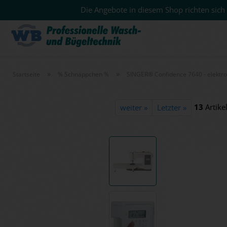
Die Angebote in diesem Shop richten sich 
»
»
Startseite
% Schnäppchen %
SINGER® Confidence 7640 - elektr
13
Artikel
weiter »
Letzter »