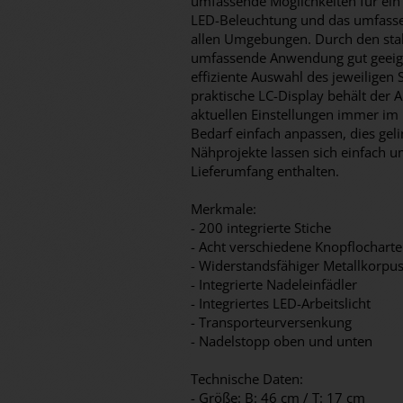
umfassende Möglichkeiten für ein 
LED-Beleuchtung und das umfassen
allen Umgebungen. Durch den stab
umfassende Anwendung gut geeign
effiziente Auswahl des jeweiligen 
praktische LC-Display behält der
aktuellen Einstellungen immer im B
Bedarf einfach anpassen, dies geli
Nähprojekte lassen sich einfach um
Lieferumfang enthalten.
Merkmale:
- 200 integrierte Stiche
- Acht verschiedene Knopflochart
- Widerstandsfähiger Metallkorpu
- Integrierte Nadeleinfädler
- Integriertes LED-Arbeitslicht
- Transporteurversenkung
- Nadelstopp oben und unten
Technische Daten:
- Größe: B: 46 cm / T: 17 cm