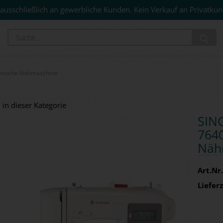
ausschließlich an gewerbliche Kunden. Kein Verkauf an Privatkun
Su
onische Nähmaschine
 in dieser Kategorie
SIN­
7640 
Näh­
Art.Nr.
Lieferz