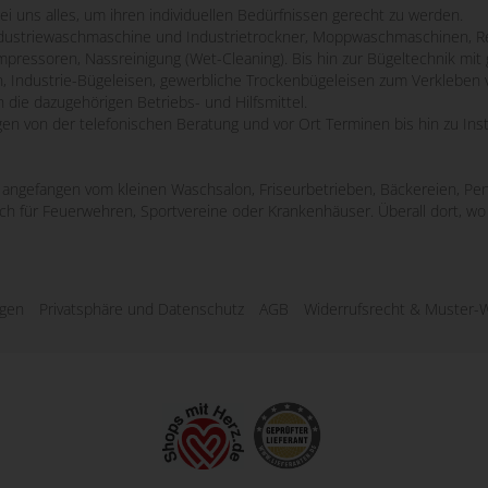
bei uns alles, um ihren individuellen Bedürfnissen gerecht zu werden.
striewaschmaschine und Industrietrockner, Moppwaschmaschinen, Re
mpressoren, Nassreinigung (Wet-Cleaning). Bis hin zur Bügeltechnik m
n, Industrie-Bügeleisen, gewerbliche Trockenbügeleisen zum Verkleben 
 die dazugehörigen Betriebs- und Hilfsmittel.
ngen von der telefonischen Beratung und vor Ort Terminen bis hin zu Ins
e, angefangen vom kleinen Waschsalon, Friseurbetrieben, Bäckereien, Pen
uch für Feuerwehren, Sportvereine oder Krankenhäuser. Überall dort, 
ngen
Privatsphäre und Datenschutz
AGB
Widerrufsrecht & Muster-W