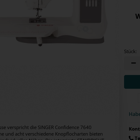
W
Stück:
Stück
Habe
sse verspricht die SINGER Confidence 7640
Kont
che und acht verschiedene Knopflocharten bieten
Te