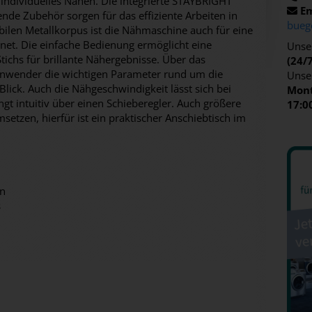
individuelles Nähen. Die integrierte STAYBRIGHT
Em
de Zubehör sorgen für das effiziente Arbeiten in
bueg
ilen Metallkorpus ist die Nähmaschine auch für eine
et. Die einfache Bedienung ermöglicht eine
Unser
Stichs für brillante Nähergebnisse. Über das
(24/
 Anwender die wichtigen Parameter rund um die
Unse
lick. Auch die Nähgeschwindigkeit lässt sich bei
Mont
ngt intuitiv über einen Schieberegler. Auch größere
17:0
setzen, hierfür ist ein praktischer Anschiebtisch im
en
s