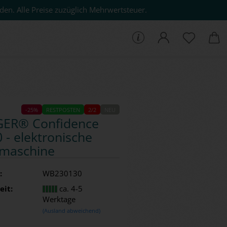
den. Alle Preise zuzüglich Mehrwertsteuer.
che...
-25%
RESTPOSTEN
2/2
NEU
GER® Con­fi­dence
- elek­tro­ni­sche
ma­schi­ne
:
WB230130
eit:
ca. 4-5
Werktage
(Ausland abweichend)