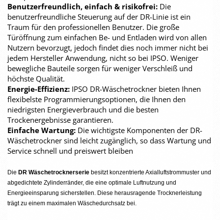
Benutzerfreundlich, einfach & risikofrei:
Die
benutzerfreundliche Steuerung auf der DR-Linie ist ein
Traum für den professionellen Benutzer. Die große
Türöffnung zum einfachen Be- und Entladen wird von allen
Nutzern bevorzugt, jedoch findet dies noch immer nicht bei
jedem Hersteller Anwendung, nicht so bei IPSO. Weniger
bewegliche Bauteile sorgen für weniger Verschleiß und
höchste Qualität.
Energie-Effizienz:
IPSO DR-Wäschetrockner bieten Ihnen
flexibelste Programmierungsoptionen, die Ihnen den
niedrigsten Energieverbrauch und die besten
Trockenergebnisse garantieren.
Einfache Wartung:
Die wichtigste Komponenten der DR-
Wäschetrockner sind leicht zugänglich, so dass Wartung und
Service schnell und preiswert bleiben
Die
DR Wäschetrocknerserie
besitzt konzentrierte Axialluftstrommuster und
abgedichtete Zylinderränder, die eine optimale Luftnutzung und
Energieeinsparung sicherstellen. Diese herausragende Trocknerleistung
trägt zu einem maximalen Wäschedurchsatz bei.