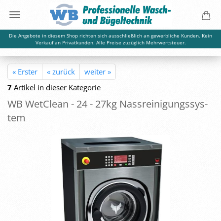
Die Angebote in diesem Shop richten sich ausschließlich an gewerbliche Kunden. Kein
Verkauf an Privatkunden. Alle Preise zuzüglich Mehrwertsteuer.
« Erster
« zurück
weiter »
7
Artikel in dieser Kategorie
WB Wet­Clean - 24 - 27kg Nass­rei­ni­gungs­sys­
tem