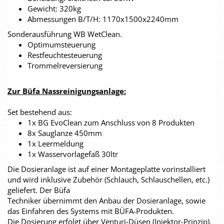
Gewicht: 320kg
Abmessungen B/T/H: 1170x1500x2240mm
Sonderausführung WB WetClean.
Optimumsteuerung
Restfeuchtesteuerung
Trommelreversierung
Zur Büfa Nassreinigungsanlage:
Set bestehend aus:
1x BG EvoClean zum Anschluss von 8 Produkten
8x Sauglanze 450mm
1x Leermeldung
1x Wasservorlagefaß 30ltr
Die Dosieranlage ist auf einer Montageplatte vorinstalliert
und wird inklusive Zubehör (Schlauch, Schlauschellen, etc.)
geliefert. Der Büfa
Techniker übernimmt den Anbau der Dosieranlage, sowie
das Einfahren des Systems mit BÜFA-Produkten.
Die Dosierung erfolgt über Venturi-Düsen (Injektor-Prinzip).