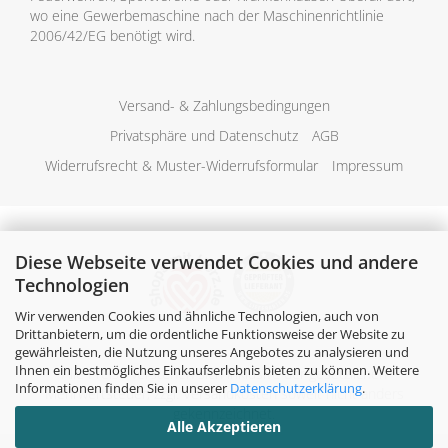
wo eine Gewerbemaschine nach der Maschinenrichtlinie
2006/42/EG benötigt wird.
Versand- & Zahlungsbedingungen
Privatsphäre und Datenschutz
AGB
Widerrufsrecht & Muster-Widerrufsformular
Impressum
Diese Webseite verwendet Cookies und andere
Technologien
Wir verwenden Cookies und ähnliche Technologien, auch von
Drittanbietern, um die ordentliche Funktionsweise der Website zu
gewährleisten, die Nutzung unseres Angebotes zu analysieren und
Ihnen ein bestmögliches Einkaufserlebnis bieten zu können. Weitere
Alle Preise verstehen sich inklusive der gesetzlichen
Informationen finden Sie in unserer
Datenschutzerklärung
.
Mehrwertsteuer, zzgl.
Versandkosten
soweit nicht anders
gekennzeichnet.
Alle Akzeptieren