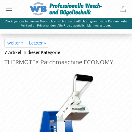
Die Angebote in diesem Shop richten sich ausschließlich an gewerbliche Kunden. Kein
Verkauf an Privatkunden. Alle Preise zuzüglich Mehrwertsteuer.
weiter »
Letzter »
7
Artikel in dieser Kategorie
THER­MO­TEX Patch­ma­schi­ne ECO­NO­MY