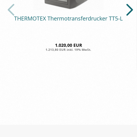
THER­MO­TEX Ther­mo­trans­fer­dru­cker TT5-L
1.020,00 EUR
1.213,80 EUR inkl. 19% MwSt.