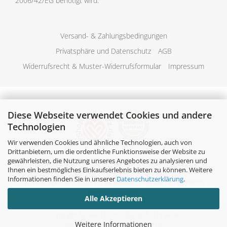
2006/42/EG benötigt wird.
Versand- & Zahlungsbedingungen
Privatsphäre und Datenschutz
AGB
Widerrufsrecht & Muster-Widerrufsformular
Impressum
Diese Webseite verwendet Cookies und andere
Technologien
Wir verwenden Cookies und ähnliche Technologien, auch von
Drittanbietern, um die ordentliche Funktionsweise der Website zu
gewährleisten, die Nutzung unseres Angebotes zu analysieren und
Ihnen ein bestmögliches Einkaufserlebnis bieten zu können. Weitere
Alle Preise verstehen sich inklusive der gesetzlichen
Informationen finden Sie in unserer
Datenschutzerklärung
.
Mehrwertsteuer, zzgl.
Versandkosten
soweit nicht anders
gekennzeichnet.
Alle Akzeptieren
Copyright by wasch-und-buegeltechnik.de
Weitere Informationen
Alle Rechte vorbehalten. © 2026