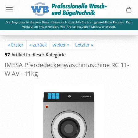
Die Angebote in diesem Shop richten sich ausschließlich an gewerbliche Kunden. Kein
Verkauf an Privatkunden. Alle Preise zuzüglich Mehrwertsteuer.
« Erster
« zurück
weiter »
Letzter »
57
Artikel in dieser Kategorie
IMESA Pfer­de­de­cken­wasch­ma­schi­ne RC 11-
W AV - 11kg