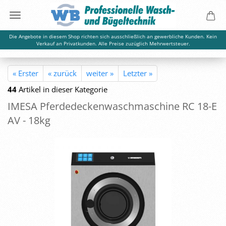
Die Angebote in diesem Shop richten sich ausschließlich an gewerbliche Kunden. Kein
Verkauf an Privatkunden. Alle Preise zuzüglich Mehrwertsteuer.
« Erster
« zurück
weiter »
Letzter »
44
Artikel in dieser Kategorie
IMESA Pfer­de­de­cken­wasch­ma­schi­ne RC 18-E
AV - 18kg