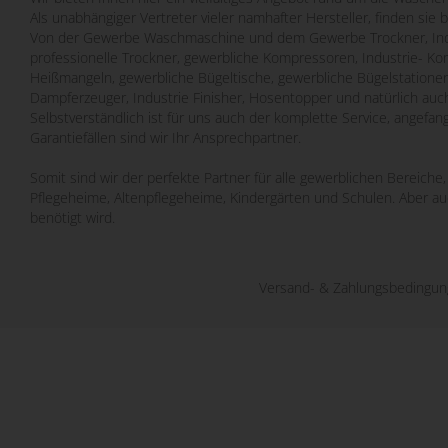
Als unabhängiger Vertreter vieler namhafter Hersteller, finden sie 
Von der Gewerbe Waschmaschine und dem Gewerbe Trockner, Indu
professionelle Trockner, gewerbliche Kompressoren, Industrie- Ko
Heißmangeln, gewerbliche Bügeltische, gewerbliche Bügelstatione
Dampferzeuger, Industrie Finisher, Hosentopper und natürlich auch
Selbstverständlich ist für uns auch der komplette Service, angefa
Garantiefällen sind wir Ihr Ansprechpartner.
Somit sind wir der perfekte Partner für alle gewerblichen Bereich
Pflegeheime, Altenpflegeheime, Kindergärten und Schulen. Aber a
benötigt wird.
Versand- & Zahlungsbedingu