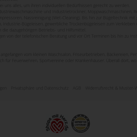
bei uns alles, um ihren individuellen Bedürfnissen gerecht zu werden.
striewaschmaschine und Industrietrockner, Moppwaschmaschinen, Re
mpressoren, Nassreinigung (Wet-Cleaning). Bis hin zur Bügeltechnik m
n, Industrie-Bügeleisen, gewerbliche Trockenbügeleisen zum Verkleben 
 die dazugehörigen Betriebs- und Hilfsmittel.
ngen von der telefonischen Beratung und vor Ort Terminen bis hin zu Ins
e, angefangen vom kleinen Waschsalon, Friseurbetrieben, Bäckereien, Pen
uch für Feuerwehren, Sportvereine oder Krankenhäuser. Überall dort, 
ngen
Privatsphäre und Datenschutz
AGB
Widerrufsrecht & Muster-W