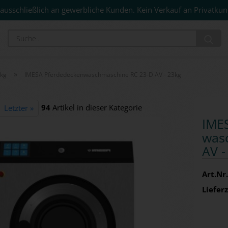
ausschließlich an gewerbliche Kunden. Kein Verkauf an Privatkun
Su
»
0kg
IMESA Pferdedeckenwaschmaschine RC 23-D AV - 23kg
94
Artikel in dieser Kategorie
Letzter »
IMES
wasc
AV -
Art.Nr.
Lieferz