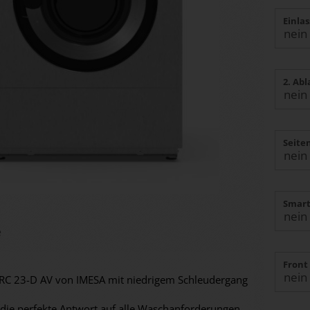
Einla
2. Ab
Seite
Smart
e
Front
RC 23-D AV von IMESA mit niedrigem Schleudergang
 die perfekte Antwort auf alle Waschanforderungen,