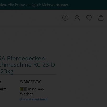
den. Alle Preise zuzüglich Mehrwertsteuer.
che...
A Pfer­de­de­cken­
h­ma­schi­ne RC 23-D
 23kg
:
WBRC23VDC
eit:
mind. 4-6
Wochen
(Ausland abweichend)