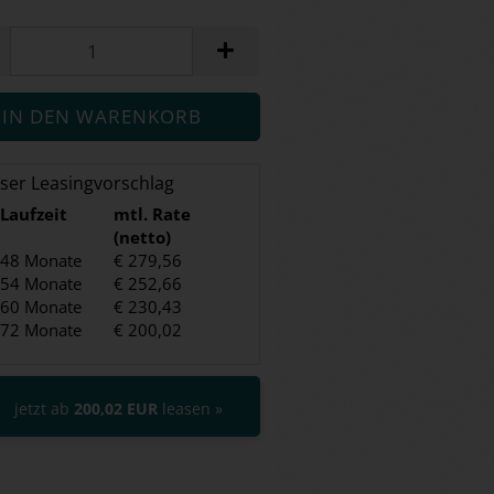
ser Leasingvorschlag
Laufzeit
mtl. Rate
(netto)
48 Monate
€ 279,56
54 Monate
€ 252,66
60 Monate
€ 230,43
72 Monate
€ 200,02
jetzt ab
200,02 EUR
leasen »