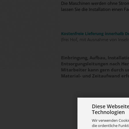
Die Maschinen werden ohne Stromk
lassen Sie die Installation eine
Kostenfreie Lieferung innerhalb D
(frei Hof, mit Ausnahme von Insel
Einbringung, Aufbau, Installa
Entsorgungsleitungen nach Hers
Mitarbeiter kann gern durch 
Material- und Zeitaufwand erf
Diese Webseit
Technologien
Wir verwenden Cookie
die ordentliche Funkt