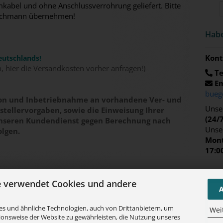
abel und ohne Anschlussverrohrung geliefert. Bitte
n Fachmann übernehmen!
Habe
Kont
eutschlands!
n, hier die Versandkosten vorher anfragen!)
Te
Em
bueg
tion und Inbetriebnahme an vorhandene Ver- und
Unser
tellervorgaben, sowie die Einweisung Ihrer
(24/
unseren Kundendienst gegen Berechnung nach
Unse
olgen.
Mont
17:0
e verwendet Cookies und andere
A
s und ähnliche Technologien, auch von Drittanbietern, um
Wei
ionsweise der Website zu gewährleisten, die Nutzung unseres