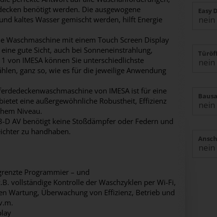
edecken benötigt werden. Die ausgewogene
Easy 
nd kaltes Wasser gemischt werden, hilft Energie
elle Waschmaschine mit einem Touch Screen Display
eine gute Sicht, auch bei Sonneneinstrahlung,
Türöf
11 von IMESA können Sie unterschiedlichste
en, ganz so, wie es für die jeweilige Anwendung
 Pferdedeckenwaschmaschine von IMESA ist für eine
Bausa
ietet eine außergewöhnliche Robustheit, Effizienz
ohem Niveau.
3-D AV benötigt keine Stoßdämpfer oder Federn und
eichter zu handhaben.
Ansch
grenzte Programmier – und
. vollständige Kontrolle der Waschzyklen per Wi-Fi,
en Wartung, Überwachung von Effizienz, Betrieb und
v.m.
play