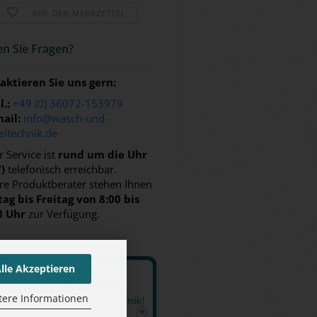
AUF DEN MERKZETTEL
n Sie Fra­gen?
aktieren Sie uns gern:
l.:
+49 (0) 36072-153979
ail:
info@wasch-und-
eltechnik.de
 Service ist
rund um die Uhr
7)
telefonisch erreichbar.
re Produktberater stehen Ihnen
ag bis Freitag von 8:00 bis
0 Uhr
zur Verfügung.
lle Akzeptieren
tere Informationen