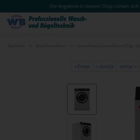
Die Angebote in diesem Shop richten sich 
»
»
Startseite
Waschmaschinen
Gewerbewaschmaschinen 21kg - 4
« Erster
« zurück
weiter »