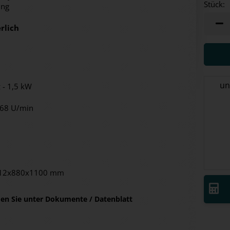
Stück:
ung
Stück
rlich
un
 - 1,5 kW
568 U/min
1312x880x1100 mm
nden Sie unter Dokumente / Datenblatt