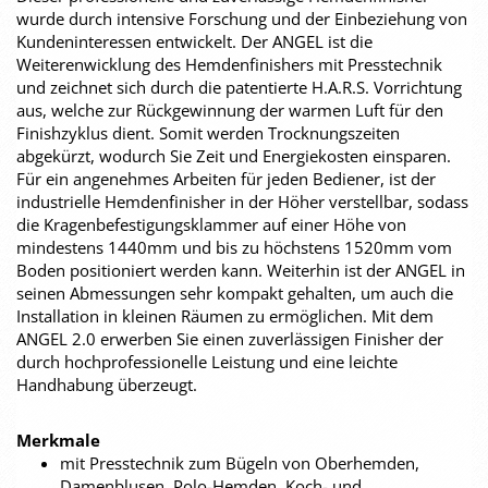
wurde durch intensive Forschung und der Einbeziehung von
Kundeninteressen entwickelt. Der ANGEL ist die
Weiterenwicklung des Hemdenfinishers mit Presstechnik
und zeichnet sich durch die patentierte H.A.R.S. Vorrichtung
aus, welche zur Rückgewinnung der warmen Luft für den
Finishzyklus dient. Somit werden Trocknungszeiten
abgekürzt, wodurch Sie Zeit und Energiekosten einsparen.
Für ein angenehmes Arbeiten für jeden Bediener, ist der
industrielle Hemdenfinisher in der Höher verstellbar, sodass
die Kragenbefestigungsklammer auf einer Höhe von
mindestens 1440mm und bis zu höchstens 1520mm vom
Boden positioniert werden kann. Weiterhin ist der ANGEL in
seinen Abmessungen sehr kompakt gehalten, um auch die
Installation in kleinen Räumen zu ermöglichen. Mit dem
ANGEL 2.0 erwerben Sie einen zuverlässigen Finisher der
durch hochprofessionelle Leistung und eine leichte
Handhabung überzeugt.
Merkmale
mit Presstechnik zum Bügeln von Oberhemden,
Damenblusen, Polo-Hemden, Koch- und