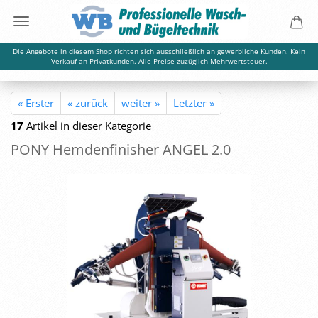
Die Angebote in diesem Shop richten sich ausschließlich an gewerbliche Kunden. Kein
Verkauf an Privatkunden. Alle Preise zuzüglich Mehrwertsteuer.
« Erster
« zurück
weiter »
Letzter »
17
Artikel in dieser Kategorie
PONY Hem­den­fi­nis­her ANGEL 2.0