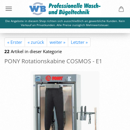
Die Angebote in diesem Shop richten sich ausschließlich an gewerbliche Kunden. Kein
Verkauf an Privatkunden. Alle Preise zuzüglich Mehrwertsteuer.
« Erster
« zurück
weiter »
Letzter »
22
Artikel in dieser Kategorie
PONY Ro­ta­ti­ons­ka­bi­ne COS­MOS - E1