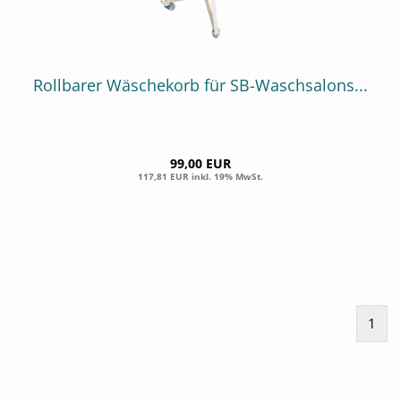
Roll­ba­rer Wä­sche­korb für SB-​Wasch­sa­lons...
99,00 EUR
117,81 EUR inkl. 19% MwSt.
1