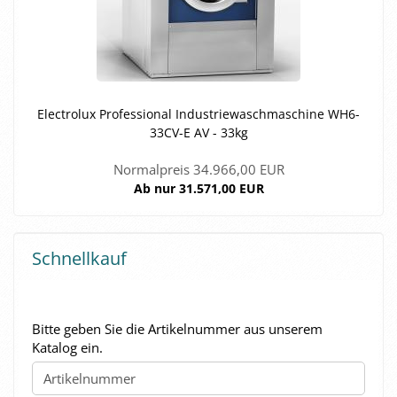
Elec­tro­lux Pro­fes­sio­nal In­dus­trie­wasch­ma­schi­ne WH6-​
33CV-E AV - 33kg
Normalpreis 34.966,00 EUR
Ab nur 31.571,00 EUR
Schnellkauf
BITTE
Bitte geben Sie die Artikelnummer aus unserem
GEBEN
Katalog ein.
SIE
DIE