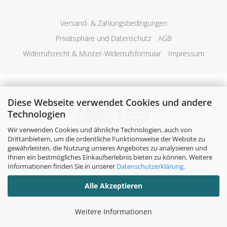
Versand- & Zahlungsbedingungen
Privatsphäre und Datenschutz
AGB
Widerrufsrecht & Muster-Widerrufsformular
Impressum
Diese Webseite verwendet Cookies und andere
Technologien
Wir verwenden Cookies und ähnliche Technologien, auch von
Drittanbietern, um die ordentliche Funktionsweise der Website zu
gewährleisten, die Nutzung unseres Angebotes zu analysieren und
Ihnen ein bestmögliches Einkaufserlebnis bieten zu können. Weitere
Alle Preise verstehen sich inklusive der gesetzlichen
Informationen finden Sie in unserer
Datenschutzerklärung
.
Mehrwertsteuer, zzgl.
Versandkosten
soweit nicht anders
gekennzeichnet.
Alle Akzeptieren
Copyright by wasch-und-buegeltechnik.de
Weitere Informationen
Alle Rechte vorbehalten. © 2026
Cookie Einstellungen