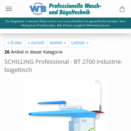
Die Angebote in diesem Shop richten sich ausschließlich an gewerbliche Kunden. Kein
Verkauf an Privatkunden. Alle Preise zuzüglich Mehrwertsteuer.
« Erster
« zurück
weiter »
Letzter »
26
Artikel in dieser Kategorie
SCHIL­LING Pro­fes­sio­nal - BT 2700 In­dus­trie­
bü­gel­tisch