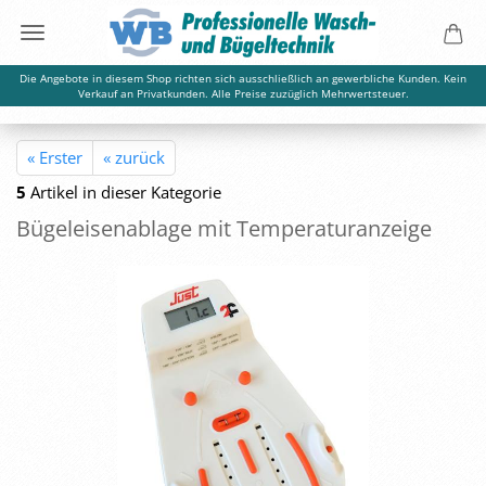
Die Angebote in diesem Shop richten sich ausschließlich an gewerbliche Kunden. Kein
Verkauf an Privatkunden. Alle Preise zuzüglich Mehrwertsteuer.
« Erster
« zurück
5
Artikel in dieser Kategorie
Bü­gel­eisen­ab­la­ge mit Tem­pe­ra­tur­an­zei­ge