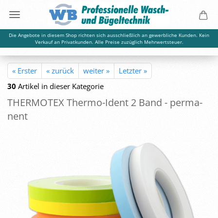
Die Angebote in diesem Shop richten sich ausschließlich an gewerbliche Kunden. Kein
Verkauf an Privatkunden. Alle Preise zuzüglich Mehrwertsteuer.
« Erster
« zurück
weiter »
Letzter »
30
Artikel in dieser Kategorie
THER­MO­TEX Thermo-​Ident 2 Band - per­ma­
nent