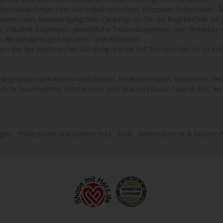
striewaschmaschine und Industrietrockner, Moppwaschmaschinen, Re
mpressoren, Nassreinigung (Wet-Cleaning). Bis hin zur Bügeltechnik m
n, Industrie-Bügeleisen, gewerbliche Trockenbügeleisen zum Verkleben 
 die dazugehörigen Betriebs- und Hilfsmittel.
ngen von der telefonischen Beratung und vor Ort Terminen bis hin zu Ins
e, angefangen vom kleinen Waschsalon, Friseurbetrieben, Bäckereien, Pen
uch für Feuerwehren, Sportvereine oder Krankenhäuser. Überall dort, 
ngen
Privatsphäre und Datenschutz
AGB
Widerrufsrecht & Muster-W