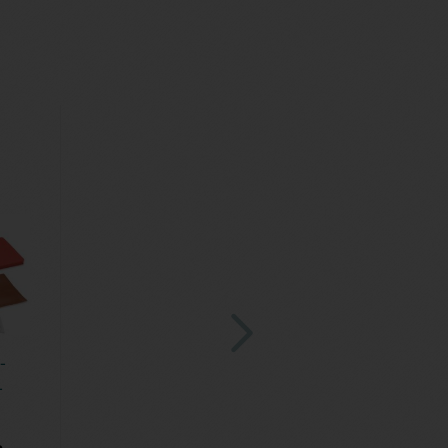
­
­
t
2,