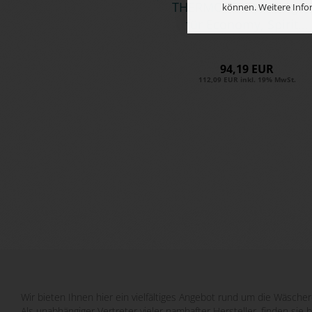
THER­MO­TEX War­tungs­s
können. Weitere Info
für Eco­no­my, Spi­rit...
94,19 EUR
112,09 EUR inkl. 19% MwSt.
Wir bieten Ihnen hier ein vielfältiges Angebot rund um die Wäscher
Als unabhängiger Vertreter vieler namhafter Hersteller, finden sie 