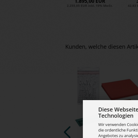
1.895,00 EUR
Au­to­ma­
2.255,05 EUR inkl. 19% MwSt.
42,83 
tic...
Kunden, welche diesen Artik
Diese Webseit
Technologien
Wir verwenden Cookie
die ordentliche Funkt
Angebotes zu analysie