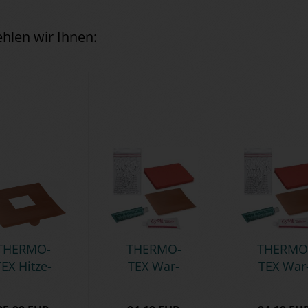
hlen wir Ihnen:
THER­MO­
THER­MO­
THER­MO
EX Hit­ze­
TEX War­
TEX War
schutz­ab­
tungs­set
tungs­se
eck­plat­te
für Eco­no­
für Spi­rit 