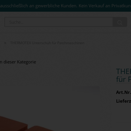
ausschließlich an gewerbliche Kunden. Kein Verkauf an Privatkun
Su
»
THERMOTEX Unterschuh für Patchmaschinen
in dieser Kategorie
THER
für 
Art.Nr.
Lieferz