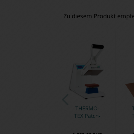
Zu diesem Produkt empfe
THER­MO­
TEX Patch­
T
ma­schi­ne
SPI­RIT 3
d