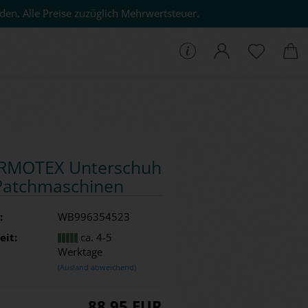
den. Alle Preise zuzüglich Mehrwertsteuer.
che...
­MO­TEX Un­ter­schuh
Patch­ma­schi­nen
:
WB996354523
eit:
ca. 4-5
Werktage
(Ausland abweichend)
88,95 EUR