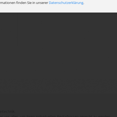
et
rmationen finden Sie in unserer
Datenschutzerklärung
.
eitechnik.
bei uns alles, um ihren individuellen Bedürfnissen gerecht zu werden.