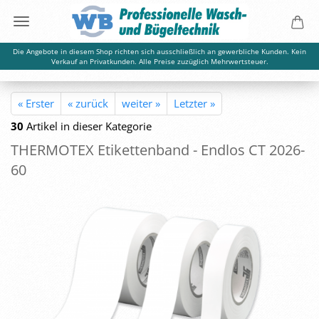
Die Angebote in diesem Shop richten sich ausschließlich an gewerbliche Kunden. Kein
Verkauf an Privatkunden. Alle Preise zuzüglich Mehrwertsteuer.
« Erster
« zurück
weiter »
Letzter »
30
Artikel in dieser Kategorie
THER­MO­TEX Eti­ket­ten­band - End­los CT 2026-​
60