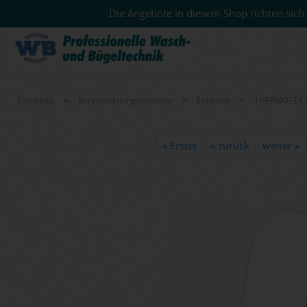
Die Angebote in diesem Shop richten sich 
»
»
»
Startseite
Kennzeichnungssysteme
Etiketten
THERMOTEX Et
« Erster
« zurück
weiter »