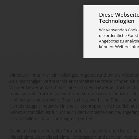
Diese Webseit
Technologien
Wir verwenden Cookie
die ordentliche Funkt
Angebotes zu analysie
können. Weitere Info
Wir bieten Ihnen hier ein vielfältiges Angebot rund um die Wäscher
Als unabhängiger Vertreter vieler namhafter Hersteller, finden sie 
Von der Gewerbe Waschmaschine und dem Gewerbe Trockner, Indu
professionelle Trockner, gewerbliche Kompressoren, Industrie- Ko
Heißmangeln, gewerbliche Bügeltische, gewerbliche Bügelstatione
Dampferzeuger, Industrie Finisher, Hosentopper und natürlich auch
Selbstverständlich ist für uns auch der komplette Service, angefa
Garantiefällen sind wir Ihr Ansprechpartner.
Somit sind wir der perfekte Partner für alle gewerblichen Bereich
Pflegeheime, Altenpflegeheime, Kindergärten und Schulen. Aber a