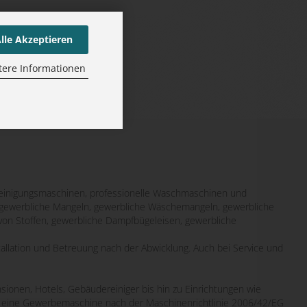
lle Akzeptieren
tere Informationen
inigungsmaschinen, professionelle Waschmaschinen und
it gewerbliche Mangeln, gewerbliche Wäschemangeln, gewerbliche
von Stoffen, gewerbliche Dampfbügeleisen, gewerbliche
tallation und Betreuung nach der Abwicklung. Auch bei Service und
sionen, Hotels, Gebäudereiniger bis hin zu Einrichtungen wie
wo eine Gewerbemaschine nach der Maschinenrichtlinie 2006/42/EG