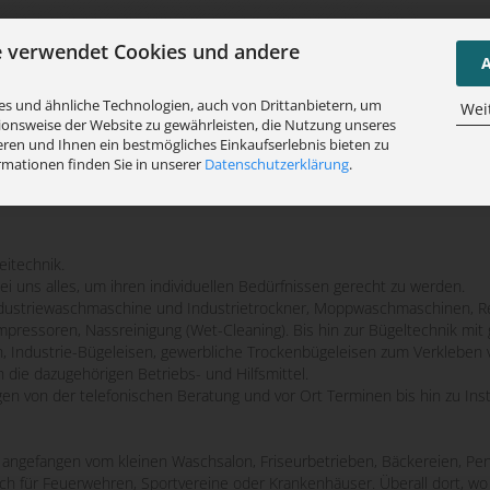
e verwendet Cookies und andere
A
s und ähnliche Technologien, auch von Drittanbietern, um
Wei
ionsweise der Website zu gewährleisten, die Nutzung unseres
ren und Ihnen ein bestmögliches Einkaufserlebnis bieten zu
rmationen finden Sie in unserer
Datenschutzerklärung
.
eitechnik.
bei uns alles, um ihren individuellen Bedürfnissen gerecht zu werden.
striewaschmaschine und Industrietrockner, Moppwaschmaschinen, Re
mpressoren, Nassreinigung (Wet-Cleaning). Bis hin zur Bügeltechnik m
n, Industrie-Bügeleisen, gewerbliche Trockenbügeleisen zum Verkleben 
 die dazugehörigen Betriebs- und Hilfsmittel.
ngen von der telefonischen Beratung und vor Ort Terminen bis hin zu Ins
e, angefangen vom kleinen Waschsalon, Friseurbetrieben, Bäckereien, Pen
uch für Feuerwehren, Sportvereine oder Krankenhäuser. Überall dort, 