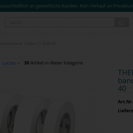
ausschließlich an gewerbliche Kunden. Kein Verkauf an Privatkun
Su
ikettenband - Endlos CT 2026-40
30
Artikel in dieser Kategorie
Letzter »
THER
band
40
Art.Nr.
Lieferz