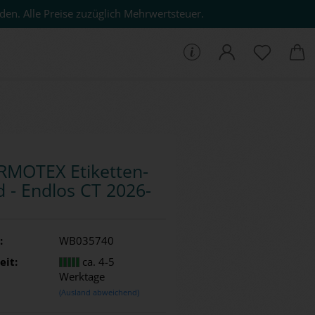
den. Alle Preise zuzüglich Mehrwertsteuer.
che...
­MO­TEX Eti­ket­ten­
 - End­los CT 2026-​
:
WB035740
eit:
ca. 4-5
Werktage
(Ausland abweichend)