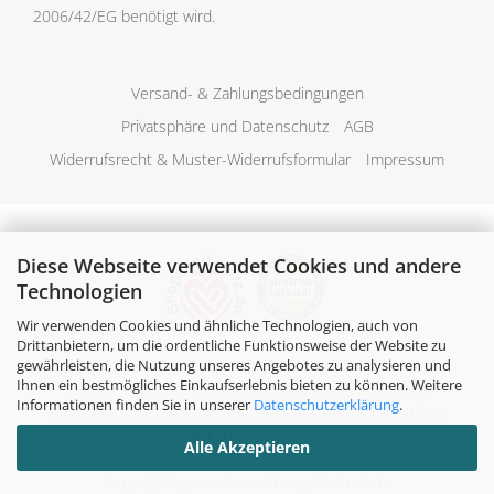
2006/42/EG benötigt wird.
Versand- & Zahlungsbedingungen
Privatsphäre und Datenschutz
AGB
Widerrufsrecht & Muster-Widerrufsformular
Impressum
Diese Webseite verwendet Cookies und andere
Technologien
Wir verwenden Cookies und ähnliche Technologien, auch von
Drittanbietern, um die ordentliche Funktionsweise der Website zu
gewährleisten, die Nutzung unseres Angebotes zu analysieren und
Ihnen ein bestmögliches Einkaufserlebnis bieten zu können. Weitere
Alle Preise verstehen sich inklusive der gesetzlichen
Informationen finden Sie in unserer
Datenschutzerklärung
.
Mehrwertsteuer, zzgl.
Versandkosten
soweit nicht anders
gekennzeichnet.
Alle Akzeptieren
Copyright by wasch-und-buegeltechnik.de