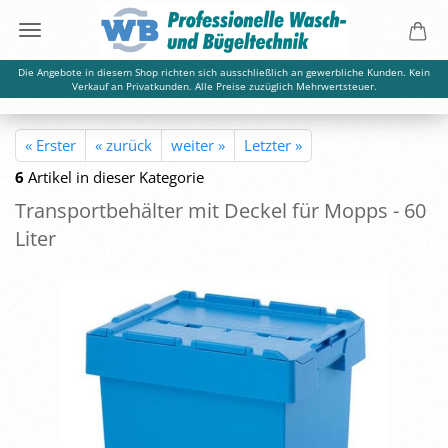
Die Angebote in diesem Shop richten sich ausschließlich an gewerbliche Kunden. Kein
Verkauf an Privatkunden. Alle Preise zuzüglich Mehrwertsteuer.
« Erster
« zurück
weiter »
Letzter »
6
Artikel in dieser Kategorie
Trans­port­be­häl­ter mit De­ckel für Mopps - 60
Liter