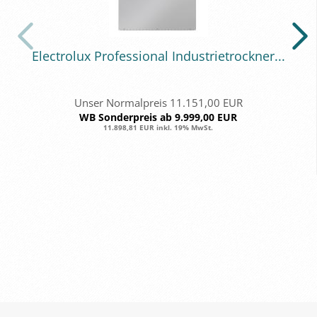
Elec­tro­lux Pro­fes­sio­nal In­dus­trie­trock­ner...
Unser Normalpreis 11.151,00 EUR
WB Sonderpreis ab 9.999,00 EUR
11.898,81 EUR inkl. 19% MwSt.