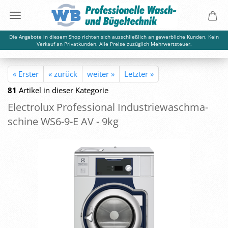
Die Angebote in diesem Shop richten sich ausschließlich an gewerbliche Kunden. Kein
Verkauf an Privatkunden. Alle Preise zuzüglich Mehrwertsteuer.
« Erster
« zurück
weiter »
Letzter »
81
Artikel in dieser Kategorie
Elec­tro­lux Pro­fes­sio­nal In­dus­trie­wasch­ma­
schi­ne WS6-​9-E AV - 9kg