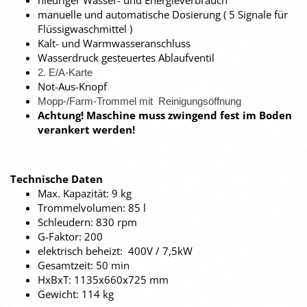
niedriger Wasser- und Energieverbrauch
manuelle und automatische Dosierung ( 5 Signale für
Flüssigwaschmittel )
Kalt- und Warmwasseranschluss
Wasserdruck gesteuertes Ablaufventil
2. E/A-Karte
Not-Aus-Knopf
Mopp-/Farm-Trommel mit
Reinigungsöffnung
Achtung! Maschine muss zwingend fest im Boden
verankert werden!
Technische Daten
Max. Kapazität: 9 kg
Trommelvolumen: 85 l
Schleudern: 830 rpm
G-Faktor: 200
elektrisch beheizt: 400V / 7,5kW
Gesamtzeit: 50 min
HxBxT: 1135x660x725 mm
Gewicht: 114 kg