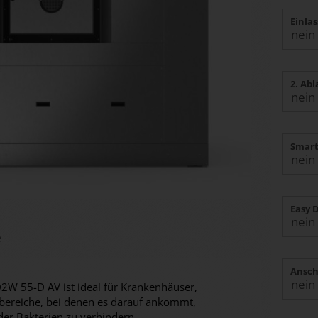
Einla
2. Ab
Smart
Easy 
e
Ansch
 55-D AV ist ideal für Krankenhäuser,
ereiche, bei denen es darauf ankommt,
er Bakterien zu verhindern.