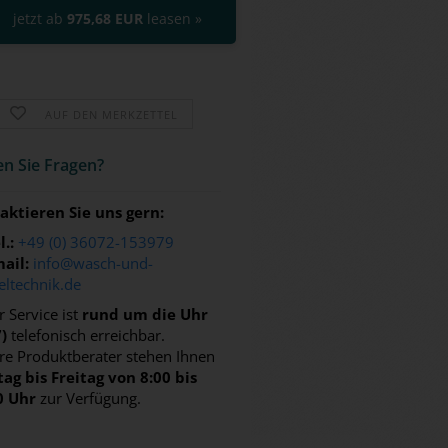
jetzt ab
975,68 EUR
leasen »
AUF DEN MERKZETTEL
n Sie Fra­gen?
aktieren Sie uns gern:
l.:
+49 (0) 36072-153979
ail:
info@wasch-und-
eltechnik.de
 Service ist
rund um die Uhr
7)
telefonisch erreichbar.
re Produktberater stehen Ihnen
ag bis Freitag von 8:00 bis
0 Uhr
zur Verfügung.