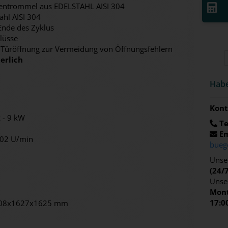
entrommel aus EDELSTAHL AISI 304
ahl AISI 304
Ende des Zyklus
lüsse
r Türöffnung zur Vermeidung von Öffnungsfehlern
erlich
Habe
Kont
 - 9 kW
Te
Em
802 U/min
bueg
Unser
(24/
Unse
Mont
17:0
1908x1627x1625 mm