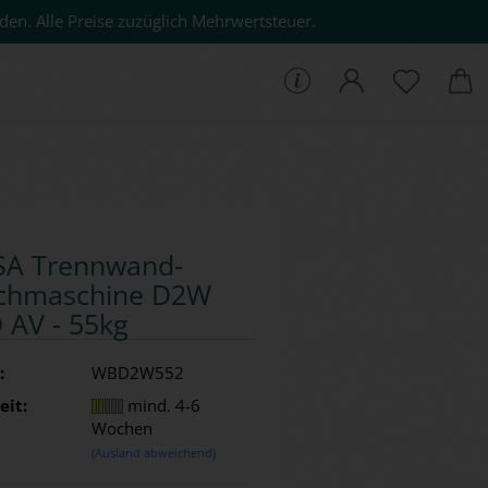
den. Alle Preise zuzüglich Mehrwertsteuer.
che...
SA Trenn­wand­
h­ma­schi­ne D2W
 AV - 55kg
:
WBD2W552
eit:
mind. 4-6
Wochen
(Ausland abweichend)