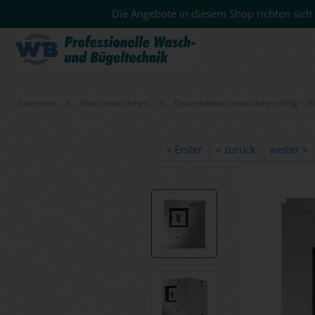
Die Angebote in diesem Shop richten sich 
»
»
Startseite
Waschmaschinen
Gewerbewaschmaschinen 41kg - 2
« Erster
« zurück
weiter »