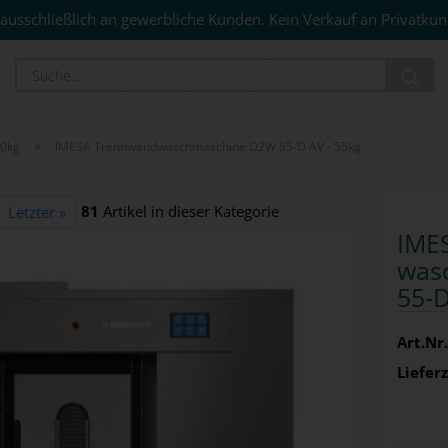
ausschließlich an gewerbliche Kunden. Kein Verkauf an Privatkun
Su
»
00kg
IMESA Trennwandwaschmaschine D2W 55-D AV - 55kg
81
Artikel in dieser Kategorie
Letzter »
IME
wasc
55-D
Art.Nr.
Lieferz