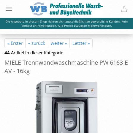
Die Angebote in diesem Shop richten sich ausschließlich an gewerbliche Kunden. Kein
Verkauf an Privatkunden. Alle Preise zuzüglich Mehrwertsteuer.
« Erster
« zurück
weiter »
Letzter »
44
Artikel in dieser Kategorie
MIELE Trenn­wand­wasch­ma­schi­ne PW 6163-​E
AV - 16kg