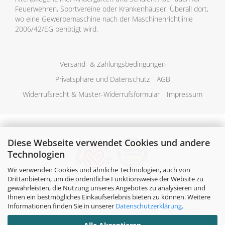
Feuerwehren, Sportvereine oder Krankenhäuser. Überall dort,
wo eine Gewerbemaschine nach der Maschinenrichtlinie
2006/42/EG benötigt wird.
Versand- & Zahlungsbedingungen
Privatsphäre und Datenschutz
AGB
Widerrufsrecht & Muster-Widerrufsformular
Impressum
Diese Webseite verwendet Cookies und andere
Technologien
Wir verwenden Cookies und ähnliche Technologien, auch von
Drittanbietern, um die ordentliche Funktionsweise der Website zu
gewährleisten, die Nutzung unseres Angebotes zu analysieren und
Ihnen ein bestmögliches Einkaufserlebnis bieten zu können. Weitere
Alle Preise verstehen sich inklusive der gesetzlichen
Informationen finden Sie in unserer
Datenschutzerklärung
.
Mehrwertsteuer, zzgl.
Versandkosten
soweit nicht anders
gekennzeichnet.