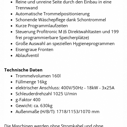
Reine und unreine Seite durch den Einbau in eine
Trennwand
Automatische Trommelpositionierung
Schonende Wäschepflege dank Schontrommel
Kurze Programmlaufzeiten
Steuerung Profitronic M (6 Direktwahltasten und 199
frei programmierbare Speicherplätze)
Große Auswahl an speziellen Hygieneprogrammen
Eisengraue Fronten
Ablaufventil
Technische Daten
Trommelvolumen 160l
Füllmenge 16kg
elektrischer Anschluss: 400V/50Hz - 18kW - 3x25A
Schleuderdrehzahl 1025 U/min
g-Faktor 400
Gewicht: ca. 630kg
Außenmaße (H/B/T): 1718/1153/1070 mm
Die Maschinen werden ohne Stromkabel und ohne