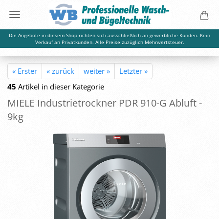
Die Angebote in diesem Shop richten sich ausschließlich an gewerbliche Kunden. Kein
Verkauf an Privatkunden. Alle Preise zuzüglich Mehrwertsteuer.
« Erster
« zurück
weiter »
Letzter »
45
Artikel in dieser Kategorie
MIELE In­dus­trie­trock­ner PDR 910-G Ab­luft -
9kg