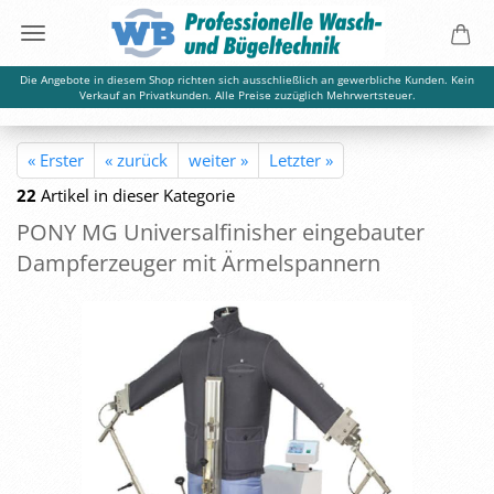
Die Angebote in diesem Shop richten sich ausschließlich an gewerbliche Kunden. Kein
Verkauf an Privatkunden. Alle Preise zuzüglich Mehrwertsteuer.
« Erster
« zurück
weiter »
Letzter »
22
Artikel in dieser Kategorie
PONY MG Uni­ver­sal­fi­nis­her ein­ge­bau­ter
Dampf­erzeu­ger mit Är­mel­span­nern