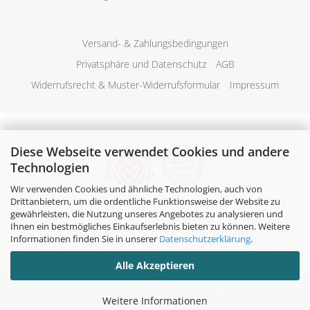
Versand- & Zahlungsbedingungen
Privatsphäre und Datenschutz
AGB
Widerrufsrecht & Muster-Widerrufsformular
Impressum
Diese Webseite verwendet Cookies und andere
Technologien
Wir verwenden Cookies und ähnliche Technologien, auch von
Drittanbietern, um die ordentliche Funktionsweise der Website zu
gewährleisten, die Nutzung unseres Angebotes zu analysieren und
Ihnen ein bestmögliches Einkaufserlebnis bieten zu können. Weitere
Alle Preise verstehen sich inklusive der gesetzlichen
Informationen finden Sie in unserer
Datenschutzerklärung
.
Mehrwertsteuer, zzgl.
Versandkosten
soweit nicht anders
gekennzeichnet.
Alle Akzeptieren
Copyright by wasch-und-buegeltechnik.de
Weitere Informationen
Alle Rechte vorbehalten. © 2026