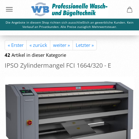
Die Angebote in diesem Shop richten sich ausschließlich an gewerbliche Kunden. Kein
Verkauf an Privatkunden. Alle Preise zuzüglich Mehrwertsteuer.
« Erster
« zurück
weiter »
Letzter »
42
Artikel in dieser Kategorie
IPSO Zy­lin­der­man­gel FCI 1664/320 - E