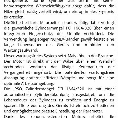
hochpolierte, dünne Zylinder aus Stahl mit seiner
hervorragenden Wärmeleitfähigkeit sorgt dafür, dass die
Hitze gleichmäßig verteilt wird, um ein optimales Ergebnis
zu erzielen.
Die Sicherheit Ihrer Mitarbeiter ist uns wichtig, daher verfügt
die gewerbliche Zylindermangel FCI 1664/320 über einen
integrierten Fingerschutz, der Unfälle verhindert. Die
Verwendung langlebiger NOMEX-Bänder gewährleistet eine
lange Lebensdauer des Geräts und minimiert den
Wartungsaufwand.
Unser wartungsfreies System setzt Maßstäbe in der Branche.
Der Motor ist direkt mit der Walze über einen Wandler
verbunden, wodurch der lästige Kettenantrieb der
Vergangenheit angehört. Die patentierte, wartungsfreie
Absaugung entfernt effizient Dämpfe und sorgt für eine
optimale Arbeitsumgebung.
Die IPSO Zylindermangel FCI 1664/320 ist mit einer
automatischen Zylinderabkühlung ausgestattet, um die
Lebensdauer des Zylinders zu erhöhen und Energie zu
sparen. Die Steuerung des Geräts ist einfach zu bedienen
und ermöglicht eine präzise Einstellung der Parameter.
Dank des frequenzgesteuerten Motors arbeitet die