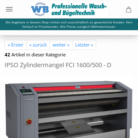
Die Angebote in diesem Shop richten sich ausschließlich an gewerbliche Kunden. Kein
Verkauf an Privatkunden. Alle Preise zuzüglich Mehrwertsteuer.
« Erster
« zurück
weiter »
Letzter »
42
Artikel in dieser Kategorie
IPSO Zy­lin­der­man­gel FCI 1600/500 - D