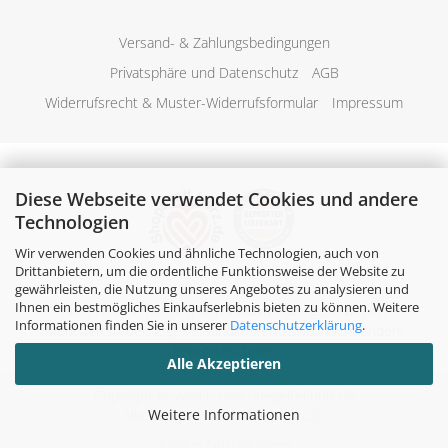
Versand- & Zahlungsbedingungen
Privatsphäre und Datenschutz
AGB
Widerrufsrecht & Muster-Widerrufsformular
Impressum
Diese Webseite verwendet Cookies und andere
Technologien
Wir verwenden Cookies und ähnliche Technologien, auch von
Drittanbietern, um die ordentliche Funktionsweise der Website zu
gewährleisten, die Nutzung unseres Angebotes zu analysieren und
Ihnen ein bestmögliches Einkaufserlebnis bieten zu können. Weitere
Alle Preise verstehen sich inklusive der gesetzlichen
Informationen finden Sie in unserer
Datenschutzerklärung
.
Mehrwertsteuer, zzgl.
Versandkosten
soweit nicht anders
gekennzeichnet.
Alle Akzeptieren
Copyright by wasch-und-buegeltechnik.de
Weitere Informationen
Alle Rechte vorbehalten. © 2026
Cookie Einstellungen