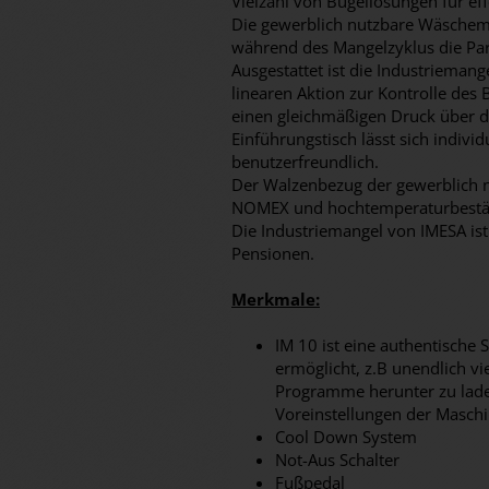
Vielzahl von Bügellösungen für eff
Die gewerblich nutzbare Wäschem
während des Mangelzyklus die Par
Ausgestattet ist die Industrieman
linearen Aktion zur Kontrolle des 
einen gleichmäßigen Druck über d
Einführungstisch lässt sich individ
benutzerfreundlich.
Der Walzenbezug der gewerblich n
NOMEX und hochtemperaturbestä
Die Industriemangel von IMESA ist 
Pensionen.
Merkmale:
IM 10 ist eine authentische 
ermöglicht, z.B unendlich v
Programme herunter zu lade
Voreinstellungen der Masch
Cool Down System
Not-Aus Schalter
Fußpedal