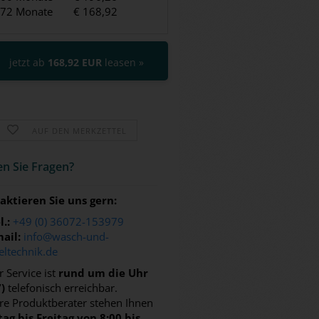
72 Monate
€ 168,92
jetzt ab
168,92 EUR
leasen »
AUF DEN MERKZETTEL
n Sie Fra­gen?
aktieren Sie uns gern:
l.:
+49 (0) 36072-153979
ail:
info@wasch-und-
eltechnik.de
 Service ist
rund um die Uhr
7)
telefonisch erreichbar.
re Produktberater stehen Ihnen
ag bis Freitag von 8:00 bis