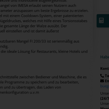
ektive und individuelle Bügelergebnisse.
angel von IMESA erlaubt seinen Nutzern auch
ameter anzupassen um beste Ergebnisse zu erzielen.
gel mit einem Cooldown-System, einer patentierten
Bügeldruckes, welches mit Hilfe eines Torsionsstabes
ie gesamte Länge der Walze ausübt. Der
uell einstellen und ist damit äußerst
utzbaren Mangel FI 200/33 ist serienmäßig aus
ndig.
die ideale Lösung für Restaurants, kleine Hotels und
Habe
Kont
Te
Schnittstelle zwischen Bediener und Maschine, die es
Em
iele Programme zu speichern und zu bearbeiten,
bueg
n und zu übertragen, das Laden von
inenkonfiguration u.v.m
Unser
(24/
Unse
Mont