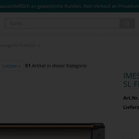
ausschließlich an gewerbliche Kunden. Kein Verkauf an Privatkun
Su
angel SL FI 200/33 - E
51
Artikel in dieser Kategorie
Letzter »
IMES
SL F
Art.Nr.
Lieferz