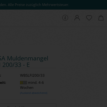
den. Alle Preise zuzüglich Mehrwertsteuer.
che...
A Mul­den­man­gel
I 200/33 - E
:
WBSLFI200/33
eit:
mind. 4-6
Wochen
(Ausland abweichend)