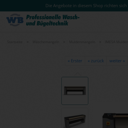
Die Angebote in diesem Shop richten sich 
»
»
»
Startseite
Wäschemangeln
Muldenmangeln
IMESA Muldenm
« Erster
« zurück
weiter »