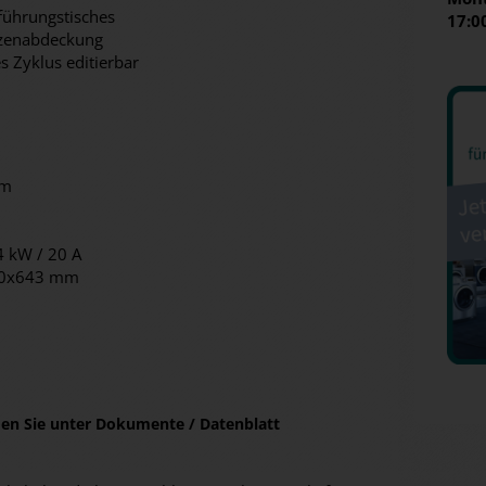
nführungstisches
17:0
zenabdeckung
 Zyklus editierbar
mm
14 kW / 20 A
50x643 mm
nden Sie unter Dokumente / Datenblatt