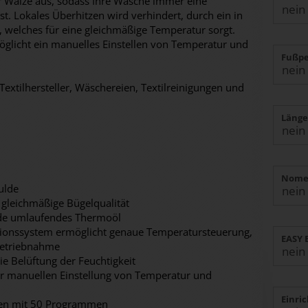
r Walze aus, sodass Ihre Wäsche immer eine
t. Lokales Überhitzen wird verhindert, durch ein in
welches für eine gleichmäßige Temperatur sorgt.
öglicht ein manuelles Einstellen von Temperatur und
Fußpe
Textilhersteller, Wäschereien, Textilreinigungen und
Länge
Nomex
ulde
 gleichmäßige Bügelqualität
lde umlaufendes Thermoöl
tionssystem ermöglicht genaue Temperatursteuerung,
EASY 
nbetriebnahme
e Belüftung der Feuchtigkeit
ur manuellen Einstellung von Temperatur und
Einri
een mit 50 Programmen