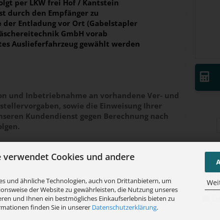
lgt per LKW frei Hof / Kantstein
ist durch den Empfänger zu
e der Entladung vor Ort (Gabelstapler
Wäschereitechnik GmbH vorab
etes Auslieferfahrzeug gewählt werden
tion und Inbetriebnahme an vorhandene Ver- und
tellervorgaben, sowie die Einweisung Ihrer
unseren Kundendienst gegen Berechnung nach
olgen.
Habe
e verwendet Cookies und andere
A
Kont
s und ähnliche Technologien, auch von Drittanbietern, um
Wei
Te
ionsweise der Website zu gewährleisten, die Nutzung unseres
Em
ren und Ihnen ein bestmögliches Einkaufserlebnis bieten zu
rmationen finden Sie in unserer
Datenschutzerklärung
.
bueg