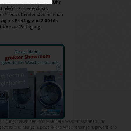
 Service ist
rund um die Uhr
7)
telefonisch erreichbar.
re Produktberater stehen Ihnen
ag bis Freitag von 8:00 bis
0 Uhr
zur Verfügung.
inigungsmaschinen, professionelle Waschmaschinen und
it gewerbliche Mangeln, gewerbliche Wäschemangeln, gewerbliche