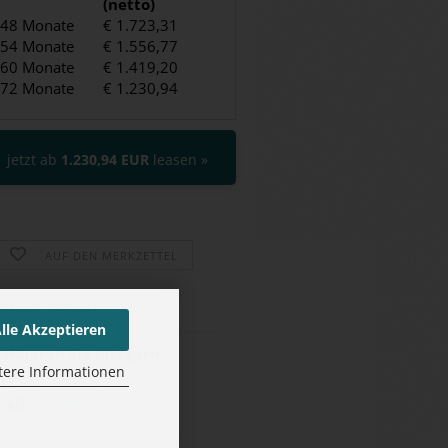
(netto)
48 Monate
€ 1.723,31
54 Monate
€ 1.556,77
60 Monate
€ 1.419,20
72 Monate
€ 1.230,94
jetzt ab
1.230,94 EUR
leasen »
AUF DEN MERKZETTEL
n Sie Fra­gen?
lle Akzeptieren
aktieren Sie uns gern:
tere Informationen
l.:
+49 (0) 36072-153979
ail:
info@wasch-und-
eltechnik.de