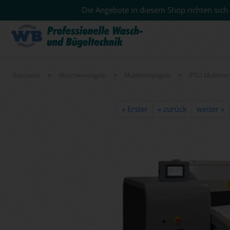
Die Angebote in diesem Shop richten sich 
»
»
»
Startseite
Wäschemangeln
Muldenmangeln
IPSO Muldenm
« Erster
« zurück
weiter »