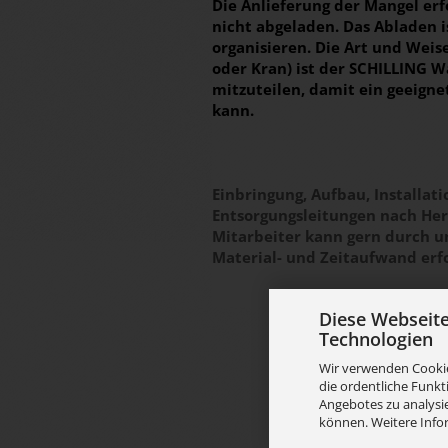
Die Anlieferung der Mangel erfo
nicht abgeladen. Das Abladen 
organisieren. Die Art und Weis
oder Kran) ist der SCHILLING 
mitzuteilen, damit ein geeign
kann.
Einbringung, Aufbau, Installa
Entsorgungsleitungen nach Hers
Mitarbeiter kann gern durch 
Material- und Zeitaufwand erf
Diese Webseit
Technologien
Wir verwenden Cookie
die ordentliche Funkt
Angebotes zu analysie
können. Weitere Info