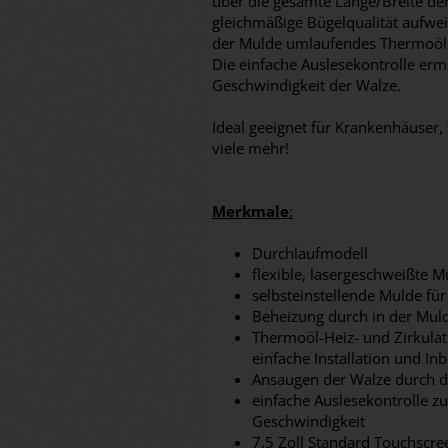
über die gesamte Länge/Breite de
gleichmäßige Bügelqualität aufweis
der Mulde umlaufendes Thermoöl, 
Die einfache Auslesekontrolle erm
Geschwindigkeit der Walze.
Ideal geeignet für Krankenhäuser, 
viele mehr!
Merkmale
:
Durchlaufmodell
flexible, lasergeschweißte M
selbsteinstellende Mulde für
Beheizung durch in der Mu
Thermoöl-Heiz- und Zirkula
einfache Installation und I
Ansaugen der Walze durch di
einfache Auslesekontrolle z
Geschwindigkeit
7,5 Zoll Standard Touchscr