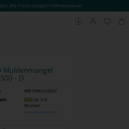
den. Alle Preise zuzüglich Mehrwertsteuer.
che...
 Mul­den­man­gel
500 - D
:
WB1586534567
eit:
ca. 3-4
Wochen
(Ausland abweichend)