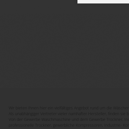
Wir bieten Ihnen hier ein vielfältiges Angebot rund um die Wäscher
Als unabhängiger Vertreter vieler namhafter Hersteller, finden sie 
Von der Gewerbe Waschmaschine und dem Gewerbe Trockner, Indu
professionelle Trockner, gewerbliche Kompressoren, Industrie- Ko