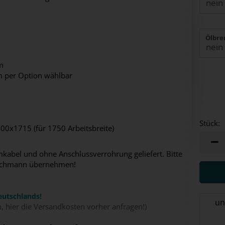
Ölbre
m
m per Option wählbar
Stück:
0x1715 (für 1750 Arbeitsbreite)
Stück
abel und ohne Anschlussverrohrung geliefert. Bitte
n Fachmann übernehmen!
eutschlands!
un
n, hier die Versandkosten vorher anfragen!)