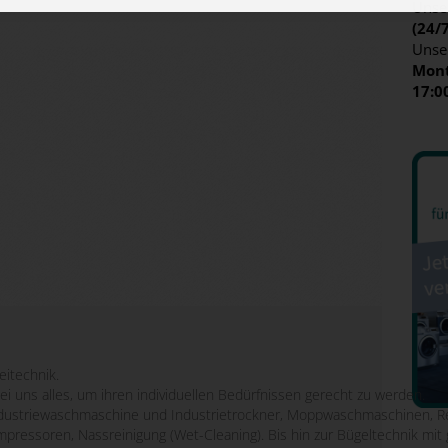
Unser
(24/
Unse
Mont
17:0
eitechnik.
bei uns alles, um ihren individuellen Bedürfnissen gerecht zu werden.
striewaschmaschine und Industrietrockner, Moppwaschmaschinen, Re
mpressoren, Nassreinigung (Wet-Cleaning). Bis hin zur Bügeltechnik m