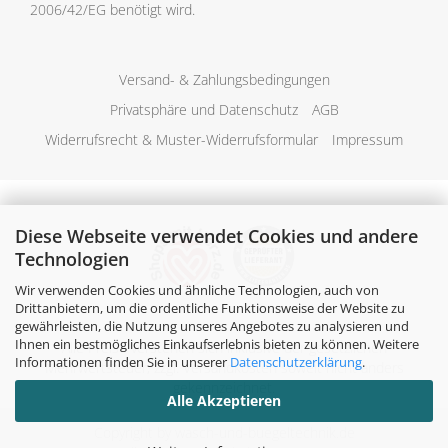
2006/42/EG benötigt wird.
Versand- & Zahlungsbedingungen
Privatsphäre und Datenschutz
AGB
Widerrufsrecht & Muster-Widerrufsformular
Impressum
Diese Webseite verwendet Cookies und andere
Technologien
Wir verwenden Cookies und ähnliche Technologien, auch von
Drittanbietern, um die ordentliche Funktionsweise der Website zu
gewährleisten, die Nutzung unseres Angebotes zu analysieren und
Ihnen ein bestmögliches Einkaufserlebnis bieten zu können. Weitere
Alle Preise verstehen sich inklusive der gesetzlichen
Informationen finden Sie in unserer
Datenschutzerklärung
.
Mehrwertsteuer, zzgl.
Versandkosten
soweit nicht anders
gekennzeichnet.
Alle Akzeptieren
Copyright by wasch-und-buegeltechnik.de