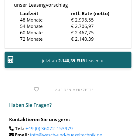
unser Leasingvorschlag
Laufzeit
mtl. Rate (netto)
48 Monate
€ 2.996,55
54 Monate
€ 2.706,97
60 Monate
€ 2.467,75
72 Monate
€ 2.140,39
jetzt ab
2.140,39 EUR
leasen »
AUF DEN MERKZETTEL
Haben Sie Fra­gen?
Kontaktieren Sie uns gern:
Tel.:
+49 (0) 36072-153979
Email:
info@wasch-und-buegeltechnik.de