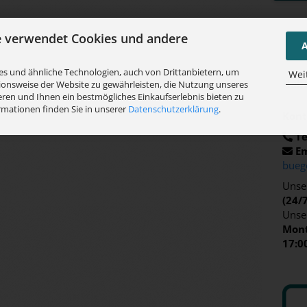
e verwendet Cookies und andere
A
s und ähnliche Technologien, auch von Drittanbietern, um
Wei
Habe
ionsweise der Website zu gewährleisten, die Nutzung unseres
ren und Ihnen ein bestmögliches Einkaufserlebnis bieten zu
rmationen finden Sie in unserer
Datenschutzerklärung
.
Kont
Te
Em
bueg
Unser
(24/
Unse
Mont
17:0