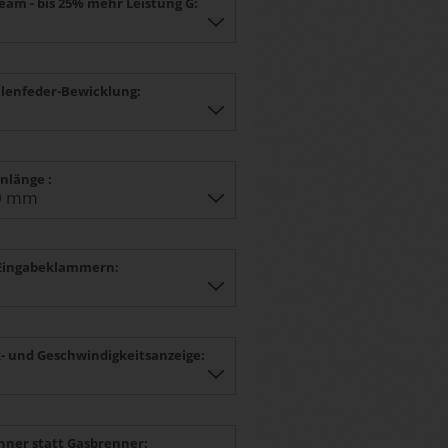
ream - bis 25% mehr Leistung G:
lenfeder-Bewicklung:
nlänge :
Eingabeklammern:
- und Geschwindigkeitsanzeige:
nner statt Gasbrenner: