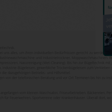
eitechnik.
bei uns alles, um ihren individuellen Bedürfnissen gerecht zu werden.
striewaschmaschine und Industrietrockner, Moppwaschmaschinen, Re
mpressoren, Nassreinigung (Wet-Cleaning). Bis hin zur Bügeltechnik m
n, Industrie-Bügeleisen, gewerbliche Trockenbügeleisen zum Verkleben 
 die dazugehörigen Betriebs- und Hilfsmittel.
ngen von der telefonischen Beratung und vor Ort Terminen bis hin zu Ins
e, angefangen vom kleinen Waschsalon, Friseurbetrieben, Bäckereien, Pen
uch für Feuerwehren, Sportvereine oder Krankenhäuser. Überall dort, 