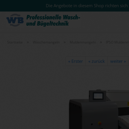
Die Angebote in diesem Shop richten sich 
»
»
»
Startseite
Wäschemangeln
Muldenmangeln
IPSO Muldenm
« Erster
« zurück
weiter »