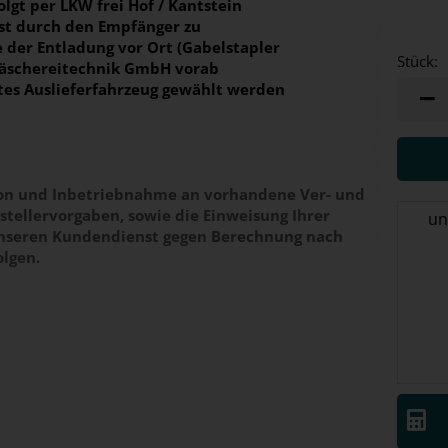
lgt per LKW frei Hof / Kantstein
ist durch den Empfänger zu
e der Entladung vor Ort (Gabelstapler
Stück:
Wäschereitechnik GmbH vorab
etes Auslieferfahrzeug gewählt werden
Stück
tion und Inbetriebnahme an vorhandene Ver- und
tellervorgaben, sowie die Einweisung Ihrer
un
unseren Kundendienst gegen Berechnung nach
olgen.