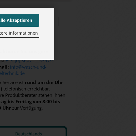
lle Akzeptieren
AUF DEN MERKZETTEL
tere Informationen
n Sie Fra­gen?
aktieren Sie uns gern:
l.:
+49 (0) 36072-153979
ail:
info@wasch-und-
eltechnik.de
 Service ist
rund um die Uhr
7)
telefonisch erreichbar.
re Produktberater stehen Ihnen
ag bis Freitag von 8:00 bis
0 Uhr
zur Verfügung.