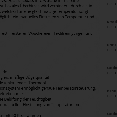
r Walze aus, sodass Ihre Wäsche immer eine
t. Lokales Überhitzen wird verhindert, durch ein in
welches für eine gleichmäßige Temperatur sorgt.
öglicht ein manuelles Einstellen von Temperatur und
Umsch
Textilhersteller, Wäschereien, Textilreinigungen und
Einri
Steck
ulde
 gleichmäßige Bügelqualität
lde umlaufendes Thermoöl
tionssystem ermöglicht genaue Temperatursteuerung,
Hohe 
nbetriebnahme
e Belüftung der Feuchtigkeit
ur manuellen Einstellung von Temperatur und
Steck
een mit 50 Programmen