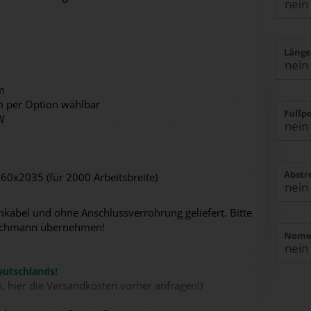
Länge
m
m per Option wählbar
Fußpe
W
Abstr
0x2035 (für 2000 Arbeitsbreite)
abel und ohne Anschlussverrohrung geliefert. Bitte
n Fachmann übernehmen!
Nomex
eutschlands!
n, hier die Versandkosten vorher anfragen!)