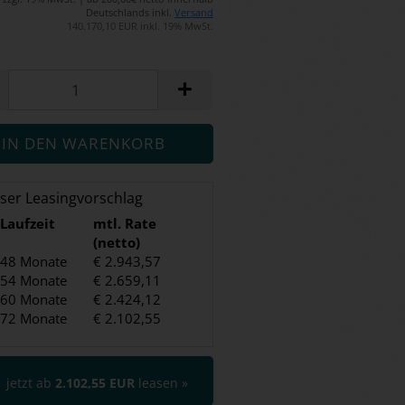
Deutschlands inkl.
Versand
140.170,10 EUR inkl. 19% MwSt.
ser Leasingvorschlag
Laufzeit
mtl. Rate
(netto)
48 Monate
€ 2.943,57
54 Monate
€ 2.659,11
60 Monate
€ 2.424,12
72 Monate
€ 2.102,55
jetzt ab
2.102,55 EUR
leasen »