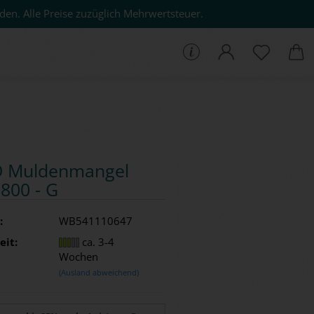
den. Alle Preise zuzüglich Mehrwertsteuer.
che...
 Mul­den­man­gel
800 - G
:
WB541110647
eit:
ca. 3-4
Wochen
(Ausland abweichend)