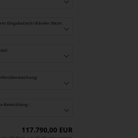
rer Eingabetisch/ Bänder 50cm:
dal:
eiferüberwachung:
-Bewicklung :
117.790,00 EUR
zzgl. 19% MwSt. | ab 200,00€ netto innerhalb