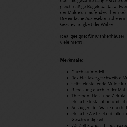
über die gesamte Länge/Breite de
gleichmäßige Bügelqualität aufweis
der Mulde umlaufendes Thermoöl, 
Die einfache Auslesekontrolle erm
Geschwindigkeit der Walze.
Ideal geeignet für Krankenhäuser, 
viele mehr!
Merkmale
:
Durchlaufmodell
flexible, lasergeschweißte M
selbsteinstellende Mulde für
Beheizung durch in der Mu
Thermoöl-Heiz- und Zirkula
einfache Installation und I
Ansaugen der Walze durch di
einfache Auslesekontrolle z
Geschwindigkeit
7,5 Zoll Standard Touchscr