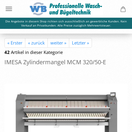
Die Angebote in diesem Shop richten sich ausschließlich an gewerbliche Kunden. Kein
Verkauf an Privatkunden. Alle Preise zuzüglich Mehrwertsteuer.
« Erster
« zurück
weiter »
Letzter »
42
Artikel in dieser Kategorie
IMESA Zy­lin­der­man­gel MCM 320/50-E