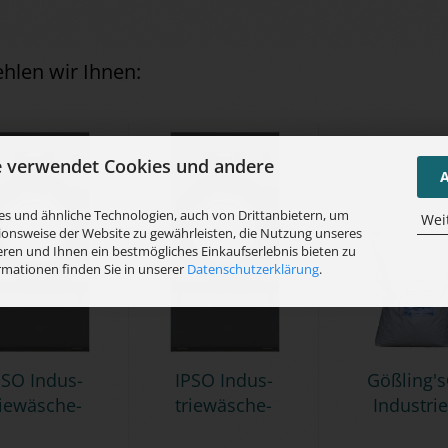
hlen wir Ihnen:
e verwendet Cookies und andere
A
s und ähnliche Technologien, auch von Drittanbietern, um
Wei
ionsweise der Website zu gewährleisten, die Nutzung unseres
ren und Ihnen ein bestmögliches Einkaufserlebnis bieten zu
rmationen finden Sie in unserer
Datenschutzerklärung
.
PSO In­dus­
IPSO In­dus­
Göß­ling'
ie­wä­sche­
trie­wä­sche­
In­dus­trie
trock­ner
trock­ner
pro­duk­te