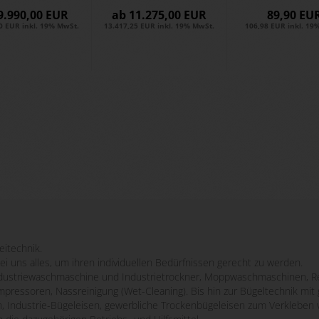
IDR 530 -
IDR 680 -
In­dus­trie.
9.990,00 EUR
ab 11.275,00 EUR
89,90 EU
D...
D...
0 EUR inkl. 19% MwSt.
13.417,25 EUR inkl. 19% MwSt.
106,98 EUR inkl. 19
eitechnik.
bei uns alles, um ihren individuellen Bedürfnissen gerecht zu werden.
striewaschmaschine und Industrietrockner, Moppwaschmaschinen, Re
mpressoren, Nassreinigung (Wet-Cleaning). Bis hin zur Bügeltechnik m
n, Industrie-Bügeleisen, gewerbliche Trockenbügeleisen zum Verkleben 