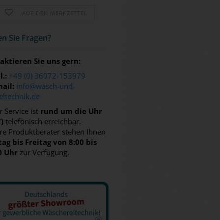
AUF DEN MERKZETTEL
n Sie Fra­gen?
aktieren Sie uns gern:
l.:
+49 (0) 36072-153979
ail:
info@wasch-und-
eltechnik.de
 Service ist
rund um die Uhr
7)
telefonisch erreichbar.
re Produktberater stehen Ihnen
ag bis Freitag von 8:00 bis
0 Uhr
zur Verfügung.