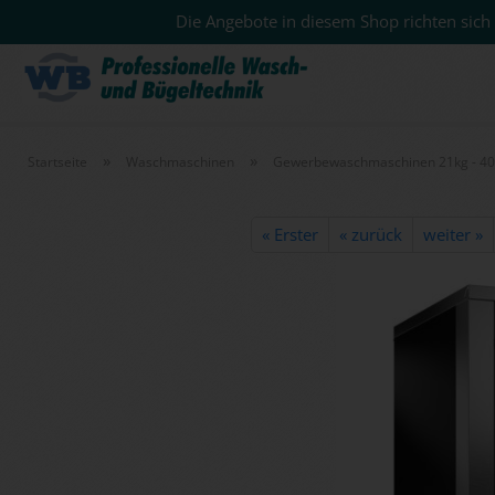
Die Angebote in diesem Shop richten sich 
»
»
Startseite
Waschmaschinen
Gewerbewaschmaschinen 21kg - 4
« Erster
« zurück
weiter »