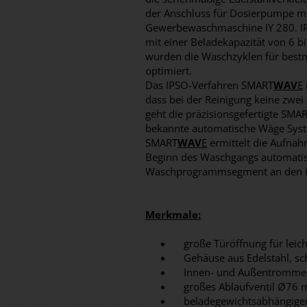
der Anschluss für Dosierpumpe mit
Gewerbewaschmaschine IY 280. IPS
mit einer Beladekapazität von 6 
wurden die Waschzyklen für best
optimiert.
Das IPSO-Verfahren SMART
WAV
E
dass bei der Reinigung keine zwei
geht die präzisionsgefertigte SMA
bekannte automatische Wäge Syst
SMART
WAV
E
ermittelt die Aufna
Beginn des Waschgangs automatis
Waschprogrammsegment an den id
Merkmale:
große Türöffnung für leich
Gehäuse aus Edelstahl, sch
Innen- und Außentrommel 
großes Ablaufventil Ø76
beladegewichtsabhängiger 