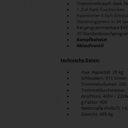
Chemieverbrauch dank S
7-Zoll-Farb-Touchscreen
Patentierter 4-fach Einspü
Steuerungsmenü in 34 Spr
frei programmierbare EVOL
20 Standardwaschprogr
dampfbeheizt
Ablaufventil
technische Daten:
max. Kapazität: 28 kg
Schleudern: 915 U/min
Trommelvolumen: 280 
Trommeldurchmesser: 
Anschluss: 400V / 22kW
g-Faktor: 400
Nettomaße (HxBxT): 14
Gewicht: 495 kg