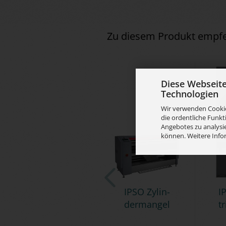
Zu diesem Produkt empfe
Diese Webseit
Technologien
Wir verwenden Cookie
die ordentliche Funkt
Angebotes zu analysie
können. Weitere Info
IPSO Zy­lin­
I
der­man­gel
tr
FCI