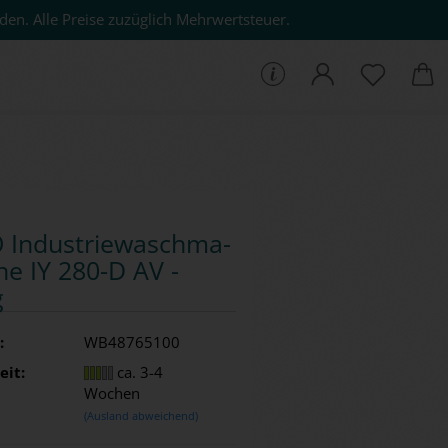
den. Alle Preise zuzüglich Mehrwertsteuer.
che...
 In­dus­trie­wasch­ma­
­ne IY 280-D AV -
g
:
WB48765100
eit:
ca. 3-4
Wochen
(Ausland abweichend)