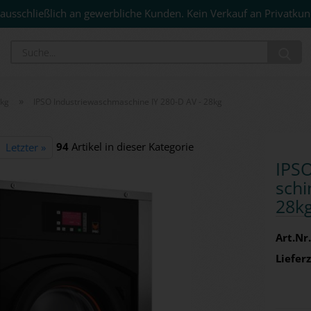
ausschließlich an gewerbliche Kunden. Kein Verkauf an Privatkun
Su
»
0kg
IPSO Industriewaschmaschine IY 280-D AV - 28kg
94
Artikel in dieser Kategorie
Letzter »
IPSO
schi
28k
Art.Nr.
Lieferz