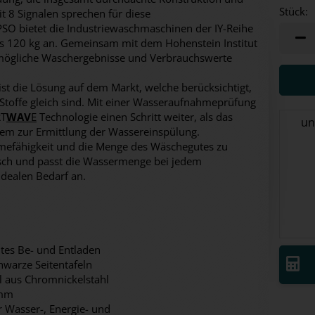
Stück:
 8 Signalen sprechen für diese
O bietet die Industriewaschmaschinen der IY-Reihe
Stück
bis 120 kg an. Gemeinsam mit dem Hohenstein Institut
mögliche Waschergebnisse und Verbrauchswerte
ist die Lösung auf dem Markt, welche berücksichtigt,
 Stoffe gleich sind. Mit einer Wasseraufnahmeprüfung
RT
WAV
E
Technologie einen Schritt weiter, als das
un
em zur Ermittlung der Wassereinspülung.
hmefähigkeit und die Menge des Wäschegutes zu
ch und passt die Wassermenge bei jedem
ealen Bedarf an.
tes Be- und Entladen
warze Seitentafeln
aus Chromnickelstahl
 mm
Wasser-, Energie- und