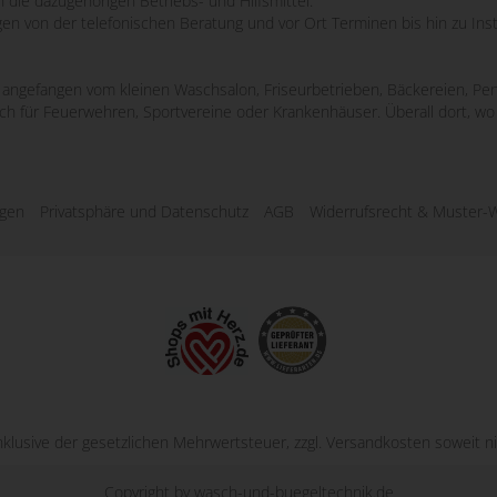
 die dazugehörigen Betriebs- und Hilfsmittel.
ngen von der telefonischen Beratung und vor Ort Terminen bis hin zu Ins
e, angefangen vom kleinen Waschsalon, Friseurbetrieben, Bäckereien, Pen
uch für Feuerwehren, Sportvereine oder Krankenhäuser. Überall dort, 
ngen
Privatsphäre und Datenschutz
AGB
Widerrufsrecht & Muster-W
inklusive der gesetzlichen Mehrwertsteuer, zzgl.
Versandkosten
soweit ni
Copyright by wasch-und-buegeltechnik.de