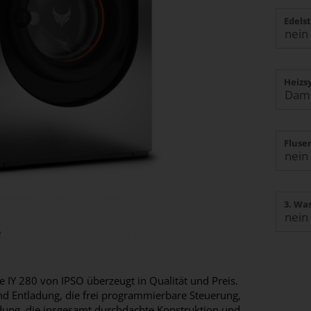
Edels
Heizs
Fluse
3. Wa
e
 IY 280 von IPSO überzeugt in Qualität und Preis.
nd Entladung, die frei programmierbare Steuerung,
idung, die insgesamt durchdachte Konstruktion und