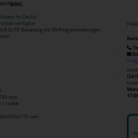
MART
WAV
E
lkasten im Deckel
achen verfügbar
Habe
IS ELITE Steuerung mit 99 Programmierungen,
amme
Kont
Te
Em
bueg
Unser
(24/
Unse
Mont
l
17:0
750 mm
 / 1x40A
30x970x1175 mm