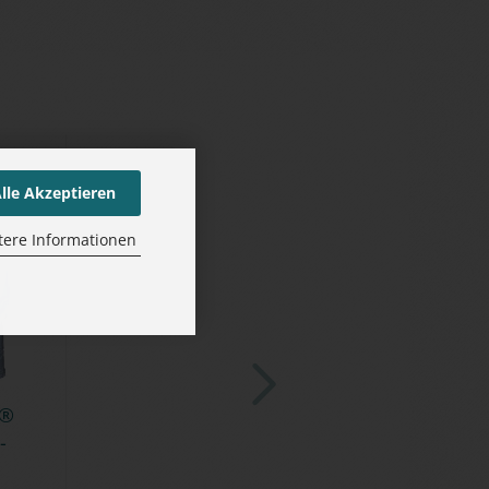
lle Akzeptieren
tere Informationen
s®
­
 -